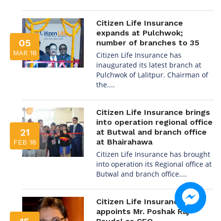
Citizen Life Insurance
expands at Pulchwok;
05
number of branches to 35
MAR 18
Citizen Life Insurance has
inaugurated its latest branch at
Pulchwok of Lalitpur. Chairman of
the....
Citizen Life Insurance brings
into operation regional office
21
at Butwal and branch office
at Bhairahawa
FEB 18
Citizen Life Insurance has brought
into operation its Regional office at
Butwal and branch office....
Citizen Life Insurance
appoints Mr. Poshak Raj