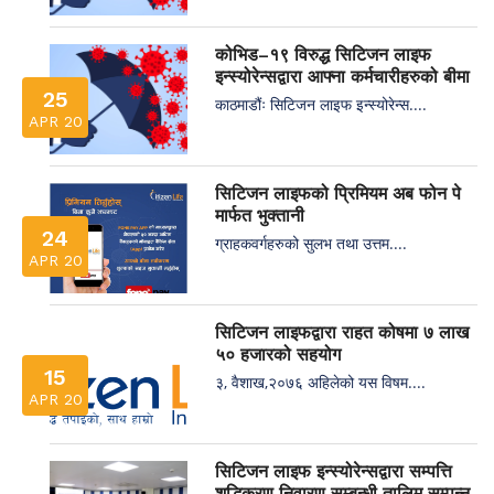
कोभिड–१९ विरुद्ध सिटिजन लाइफ
इन्स्योरेन्सद्वारा आफ्ना कर्मचारीहरुको बीमा
25
काठमाडौंः सिटिजन लाइफ इन्स्योरेन्स....
APR 20
सिटिजन लाइफको प्रिमियम अब फोन पे
मार्फत भुक्तानी
24
ग्राहकवर्गहरुको सुलभ तथा उत्तम....
APR 20
सिटिजन लाइफद्वारा राहत कोषमा ७ लाख
५० हजारको सहयोग
15
३, वैशाख,२०७६ अहिलेको यस विषम....
APR 20
सिटिजन लाइफ इन्स्योरेन्सद्वारा सम्पत्ति
शुद्धिकरण निवारण सम्बन्धी तालिम सम्पन्न