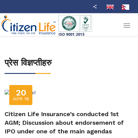
Toggl
navig
ISO 9001:2015
प्रेस विज्ञप्तीहरु
20
APR 18
Citizen Life Insurance’s conducted 1st
AGM; Discussion about endorsement of
IPO under one of the main agendas