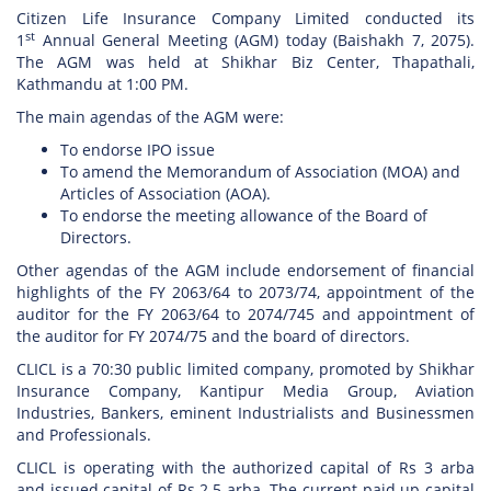
Citizen Life Insurance Company Limited conducted its
st
1
Annual General Meeting (AGM) today (Baishakh 7, 2075).
The AGM was held at Shikhar Biz Center, Thapathali,
Kathmandu at 1:00 PM.
The main agendas of the AGM were:
To endorse IPO issue
To amend the Memorandum of Association (MOA) and
Articles of Association (AOA).
To endorse the meeting allowance of the Board of
Directors.
Other agendas of the AGM include endorsement of financial
highlights of the FY 2063/64 to 2073/74, appointment of the
auditor for the FY 2063/64 to 2074/745 and appointment of
the auditor for FY 2074/75 and the board of directors.
CLICL is a 70:30 public limited company, promoted by Shikhar
Insurance Company, Kantipur Media Group, Aviation
Industries, Bankers, eminent Industrialists and Businessmen
and Professionals.
CLICL is operating with the authorized capital of Rs 3 arba
and issued capital of Rs 2.5 arba. The current paid up capital