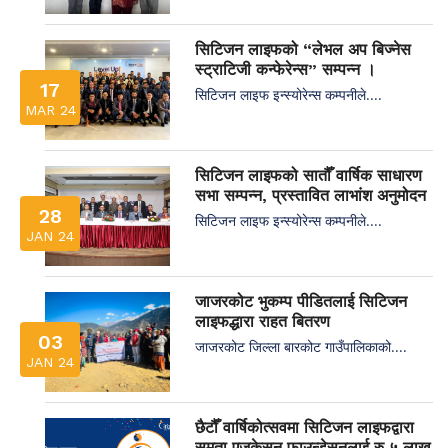
सिटिजन लाइफको “लेभल अप बिज्नेस
स्ट्राटिजी कन्फेरेन्स” सम्पन्न ।
17
सिटिजन लाइफ इन्स्योरेन्स कम्पनीले....
MAR 24
सिटिजन लाइफको सातौँ वार्षिक साधारण
सभा सम्पन्न, प्रस्तावित लाभांश अनुमोदन
28
सिटिजन लाइफ इन्स्योरेन्स कम्पनीले....
JAN 24
जाजरकोट भुकम्प पीडितलाई सिटिजन
लाइफद्धारा राहत बितरण
03
जाजरकोट जिल्ला बारकोट गाउँपालिकाको....
JAN 24
छैटौँ वार्षिकोत्सवमा सिटिजन लाइफद्वारा
समता एजुकेसन फाउन्डेसनलाई रु ५ लाख