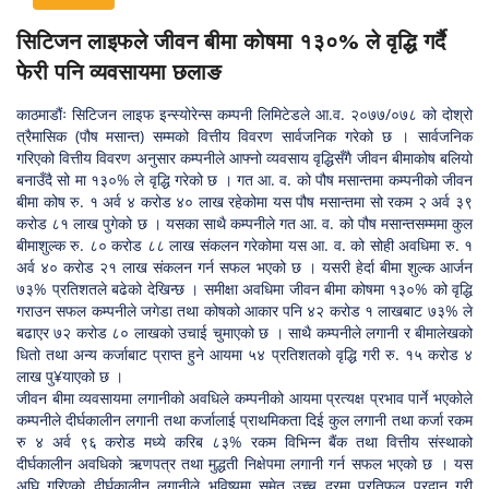
सिटिजन लाइफले जीवन बीमा कोषमा १३०% ले वृद्धि गर्दै
फेरी पनि व्यवसायमा छलाङ
काठमाडौंः सिटिजन लाइफ इन्स्योरेन्स कम्पनी लिमिटेडले आ.व. २०७७/०७८ को दोश्रो
त्रैमासिक (पौष मसान्त) सम्मको वित्तीय विवरण सार्वजनिक गरेको छ । सार्वजनिक
गरिएको वित्तीय विवरण अनुसार कम्पनीले आफ्नो व्यवसाय वृद्धिसँगै जीवन बीमाकोष बलियो
बनाउँदै सो मा १३०% ले वृद्धि गरेको छ । गत आ. व. को पौष मसान्तमा कम्पनीको जीवन
बीमा कोष रु. १ अर्व ४ करोड ४० लाख रहेकोमा यस पौष मसान्तमा सो रकम २ अर्व ३९
करोड ८१ लाख पुगेको छ । यसका साथै कम्पनीले गत आ. व. को पौष मसान्तसम्ममा कुल
बीमाशुल्क रु. ८० करोड ८८ लाख संकलन गरेकोमा यस आ. व. को सोही अवधिमा रु. १
अर्व ४० करोड २१ लाख संकलन गर्न सफल भएको छ । यसरी हेर्दा बीमा शुल्क आर्जन
७३% प्रतिशतले बढेको देखिन्छ । समीक्षा अवधिमा जीवन बीमा कोषमा १३०% को वृद्धि
गराउन सफल कम्पनीले जगेडा तथा कोषको आकार पनि ४२ करोड १ लाखबाट ७३% ले
बढाएर ७२ करोड ८० लाखको उचाई चुमाएको छ । साथै कम्पनीले लगानी र बीमालेखको
धितो तथा अन्य कर्जाबाट प्राप्त हुने आयमा ५४ प्रतिशतको वृद्धि गरी रु. १५ करोड ४
लाख पु¥याएको छ ।
जीवन बीमा व्यवसायमा लगानीको अवधिले कम्पनीको आयमा प्रत्यक्ष प्रभाव पार्ने भएकोले
कम्पनीले दीर्घकालीन लगानी तथा कर्जालाई प्राथमिकता दिई कुल लगानी तथा कर्जा रकम
रु ४ अर्व ९६ करोड मध्ये करिब ८३% रकम विभिन्न बैंक तथा वित्तीय संस्थाको
दीर्घकालीन अवधिको ऋणपत्र तथा मुद्धती निक्षेपमा लगानी गर्न सफल भएको छ । यस
अघि गरिएको दीर्घकालीन लगानीले भविष्यमा समेत उच्च दरमा प्रतिफल प्रदान गरी