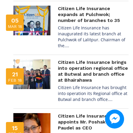
Citizen Life Insurance
expands at Pulchwok;
05
number of branches to 35
MAR 18
Citizen Life Insurance has
inaugurated its latest branch at
Pulchwok of Lalitpur. Chairman of
the....
Citizen Life Insurance brings
into operation regional office
21
at Butwal and branch office
at Bhairahawa
FEB 18
Citizen Life Insurance has brought
into operation its Regional office at
Butwal and branch office....
Citizen Life Insurance
appoints Mr. Poshak Raj
15
Paudel as CEO