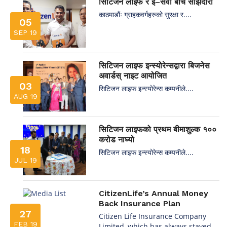
सिटिजन लाइफ र ई–सेवा बीच साझेदारी
काठमाडौंः ग्राहकवर्गहरुको सुरक्षा र....
05
SEP 19
सिटिजन लाइफ इन्स्योरेन्सद्वारा बिजनेस
अवार्डस् नाइट आयोजित
03
सिटिजन लाइफ इन्स्योरेन्स कम्पनीले....
AUG 19
सिटिजन लाइफको प्रथम बीमाशुल्क १००
करोड नाघ्यो
18
सिटिजन लाइफ इन्स्योरेन्स कम्पनीले....
JUL 19
CitizenLife’s Annual Money
Back Insurance Plan
27
Citizen Life Insurance Company
FEB 19
Limited, which has always stayed