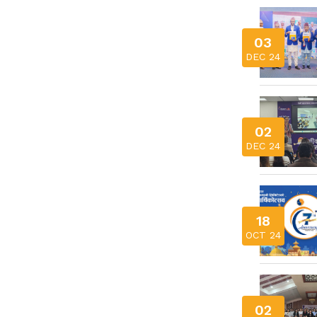
03
DEC 24
02
DEC 24
18
OCT 24
02