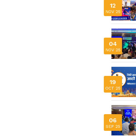
12
NOV 25
04
NOV 25
19
OCT 25
06
SEP 25