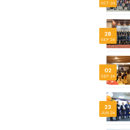
OCT 24
28
SEP 24
02
SEP 24
23
JUN 24