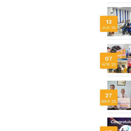
13
JUN 25
07
APR 25
27
MAR 25