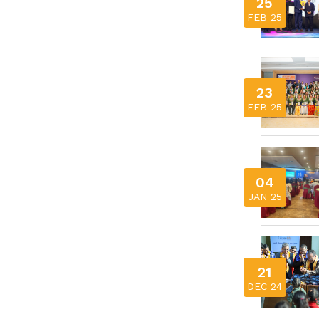
25
FEB 25
23
FEB 25
04
JAN 25
21
DEC 24