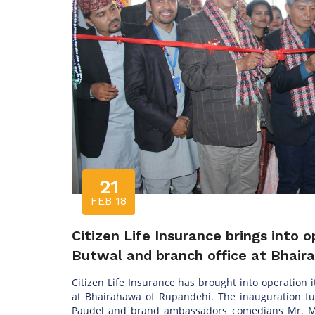
21
FEB 18
Citizen Life Insurance brings into o
Butwal and branch office at Bhai
Citizen Life Insurance has brought into operation i
at Bhairahawa of Rupandehi. The inauguration f
Paudel and brand ambassadors comedians Mr. M