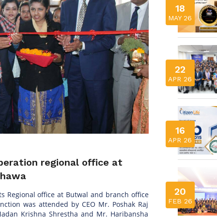
18
MAY 26
22
APR 26
16
APR 26
peration regional office at
rahawa
20
ts Regional office at Butwal and branch office
FEB 26
unction was attended by CEO Mr. Poshak Raj
adan Krishna Shrestha and Mr. Haribansha