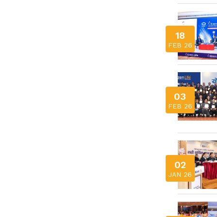
18
FEB 26
03
FEB 26
02
JAN 26