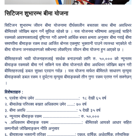
सिटिजन शुभारम्भ बीमा योजना
सिटिजन शुभारम्भ जीवन बीमा योजनामा दीर्घकालीन बचतका साथ बीमा अवधिभर
बीमितको जोखिम बहन गर्ने सुविधा रहेको छ । यस योजनमा भविष्यमा आफुलाई चाहिने
रकमको आवश्यक्तालाई दृष्टिगत गरी आफ्नो आर्थिक बचत क्षमता अनुसार बीमा गराई बीमा
समाप्तीमा बीमाङ्क रकम तथा आर्जित बोनस एकमुष्ट भुक्तानी पाउने व्यव्स्था भएकोले यो
बीमा योजना जनसाधारणको सबैभन्दा लोकप्रिय जीवन बीमा योजना हुन आएको छ ।
बीमितहरुको भावी योजनाहरुलाई सार्थक बनाउनको लागि रु. ५०,००० को न्यूनतम
बीमाङ्क रकमको बीमा गर्न सकिने यस बीमा योजनाले बीमा अवधिभर जोखिम बहन गरी
बीमितहरुलाई डबल सुरक्षा प्रदान गर्दछ । यस योजना मार्फत बीमितले साधारण मृत्युमा
बीमाङ्कको डबल रकम र दुर्घटना मृत्युमा बीमाङ्कको तीन गुणा रकम प्राप्त गर्न सक्नेछन्
।
विशेषताहरु :
१. प्रवेश योग्य उमेर …………………………………: १८ देखी ६५ वर्ष
२. बीमालेख परिपक्व बखत अधिकतम उमेर ……: ७० वर्ष
३. बीमा अवधि ………………………………………: ५ देखी ३५ वर्ष
४. न्यूनतम बीमाङ्क रकम …………………………..: रु. ५०,०००
५ .अधिकतम बीमाङ्क रकम ……………………….: बीमितको आयको आधार सहित
कम्पनीको जोखिमाङ्कन नीति अनुसार
६. बीमाशुल्क भुक्तानी तरिका …………………….: एकल, वार्षिक, अर्धवार्षिक, त्रैमासिक