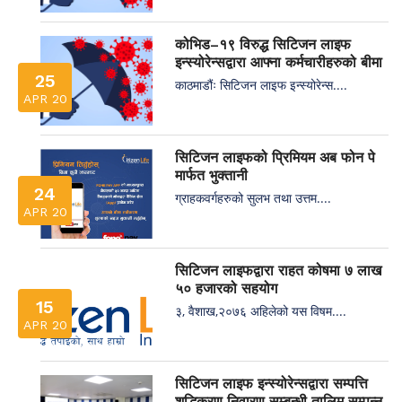
कोभिड–१९ विरुद्ध सिटिजन लाइफ
इन्स्योरेन्सद्वारा आफ्ना कर्मचारीहरुको बीमा
25
काठमाडौंः सिटिजन लाइफ इन्स्योरेन्स....
APR 20
सिटिजन लाइफको प्रिमियम अब फोन पे
मार्फत भुक्तानी
24
ग्राहकवर्गहरुको सुलभ तथा उत्तम....
APR 20
सिटिजन लाइफद्वारा राहत कोषमा ७ लाख
५० हजारको सहयोग
15
३, वैशाख,२०७६ अहिलेको यस विषम....
APR 20
सिटिजन लाइफ इन्स्योरेन्सद्वारा सम्पत्ति
शुद्धिकरण निवारण सम्बन्धी तालिम सम्पन्न