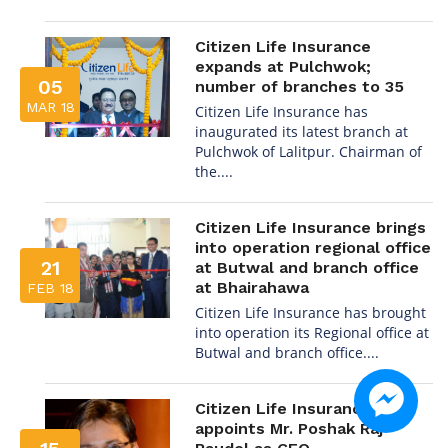
Citizen Life Insurance
expands at Pulchwok;
05
number of branches to 35
MAR 18
Citizen Life Insurance has
inaugurated its latest branch at
Pulchwok of Lalitpur. Chairman of
the....
Citizen Life Insurance brings
into operation regional office
21
at Butwal and branch office
at Bhairahawa
FEB 18
Citizen Life Insurance has brought
into operation its Regional office at
Butwal and branch office....
Citizen Life Insurance
appoints Mr. Poshak Raj