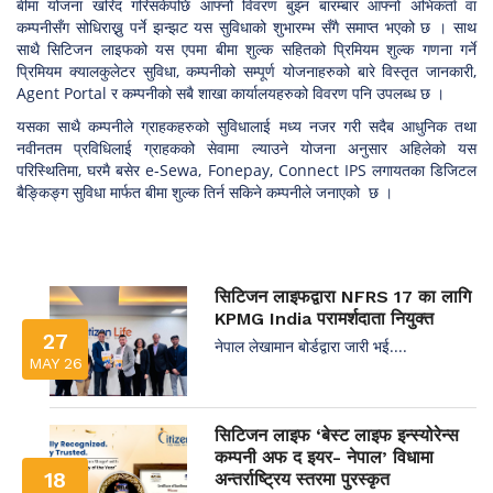
बीमा योजना खरिद गरिसकेपछि आफ्नो विवरण बुझ्न बारम्बार आफ्नो अभिकर्ता वा
कम्पनीसँग सोधिराख्नु पर्ने झन्झट यस सुविधाको शुभारम्भ सँगै समाप्त भएको छ । साथ
साथै सिटिजन लाइफको यस एपमा बीमा शुल्क सहितको प्रिमियम शुल्क गणना गर्ने
प्रिमियम क्यालकुलेटर सुविधा, कम्पनीको सम्पूर्ण योजनाहरुको बारे विस्तृत जानकारी,
Agent Portal र कम्पनीको सबै शाखा कार्यालयहरुको विवरण पनि उपलब्ध छ ।
यसका साथै कम्पनीले ग्राहकहरुको सुविधालाई मध्य नजर गरी सदैब आधुनिक तथा
नवीनतम प्रविधिलाई ग्राहकको सेवामा ल्याउने योजना अनुसार अहिलेको यस
परिस्थितिमा, घरमै बसेर e-Sewa, Fonepay, Connect IPS लगायतका डिजिटल
बैङ्किङ्ग सुविधा मार्फत बीमा शुल्क तिर्न सकिने कम्पनीले जनाएको छ ।
सिटिजन लाइफद्वारा NFRS 17 का लागि
KPMG India परामर्शदाता नियुक्त
27
नेपाल लेखामान बोर्डद्वारा जारी भई....
MAY 26
सिटिजन लाइफ ‘बेस्ट लाइफ इन्स्योरेन्स
कम्पनी अफ द इयर- नेपाल’ विधामा
18
अन्तर्राष्ट्रिय स्तरमा पुरस्कृत