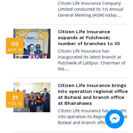
Citizen Life Insurance Company
Limited conducted its 1st Annual
General Meeting (AGM) today....
Citizen Life Insurance
expands at Pulchwok;
05
number of branches to 35
MAR 18
Citizen Life Insurance has
inaugurated its latest branch at
Pulchwok of Lalitpur. Chairman of
the....
Citizen Life Insurance brings
into operation regional office
21
at Butwal and branch office
at Bhairahawa
FEB 18
Citizen Life Insurance has brought
into operation its Regional office at
Butwal and branch office....