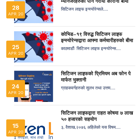
म्यानेजरहरुको पनि गरायो कोरोना बीमा
28
सिटिजन लाइफ इन्स्योरेन्सले....
APR 20
कोभिड–१९ विरुद्ध सिटिजन लाइफ
इन्स्योरेन्सद्वारा आफ्ना कर्मचारीहरुको बीमा
25
काठमाडौंः सिटिजन लाइफ इन्स्योरेन्स....
APR 20
सिटिजन लाइफको प्रिमियम अब फोन पे
मार्फत भुक्तानी
24
ग्राहकवर्गहरुको सुलभ तथा उत्तम....
APR 20
सिटिजन लाइफद्वारा राहत कोषमा ७ लाख
५० हजारको सहयोग
15
३, वैशाख,२०७६ अहिलेको यस विषम....
APR 20