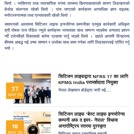
थियो । व्यक्तिगत तथा व्यवसायिक रुपमा लाभमय क्रियाकलापको कारण लिडरहरुको
बेजोड संलग्नता रहेको थियो । पांच घण्टाको कार्यक्रम अत्याधिक ज्ञान वद्र्धक,
मनोरञ्जनात्मक तथा प्रभावकारी रहेको थियो ।
समापनको अवसरमा सिटिजन लाइफ इन्स्योरेन्स कम्पनीका प्रमूख कार्यकारी अधिकृत
श्री पोषक राज पौडेल ज्युले कार्यक्रम भव्यताका साथ सम्पन्न भएकोमा धन्यवाद ज्ञापन
गर्दै एजेन्सीको विकासको बारेमा प्रकाश पार्नू भएको थियो । उहांले आगामी दिनहरुमा
बीमामा आबद्ध भई उच्च सम्मान र उर्जाका साथ काम गर्नका लागि लिडरहरुलाई प्रेरित गर्नू
भयो ।
सिटिजन लाइफद्वारा NFRS 17 का लागि
KPMG India परामर्शदाता नियुक्त
27
नेपाल लेखामान बोर्डद्वारा जारी भई....
MAY 26
सिटिजन लाइफ ‘बेस्ट लाइफ इन्स्योरेन्स
कम्पनी अफ द इयर- नेपाल’ विधामा
18
अन्तर्राष्ट्रिय स्तरमा पुरस्कृत
MAY 26
सिटिजन लाइफ इन्स्योरेन्स कम्पनी....