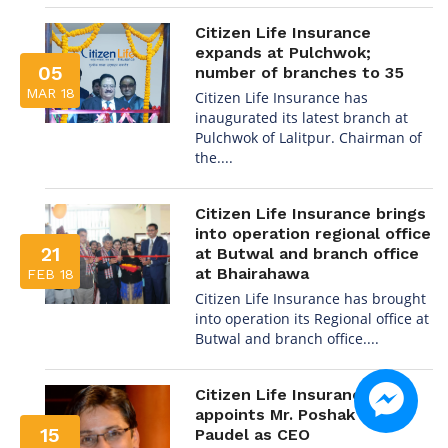
Citizen Life Insurance
expands at Pulchwok;
05
number of branches to 35
MAR 18
Citizen Life Insurance has
inaugurated its latest branch at
Pulchwok of Lalitpur. Chairman of
the....
Citizen Life Insurance brings
into operation regional office
21
at Butwal and branch office
at Bhairahawa
FEB 18
Citizen Life Insurance has brought
into operation its Regional office at
Butwal and branch office....
Citizen Life Insurance
appoints Mr. Poshak Raj
15
Paudel as CEO