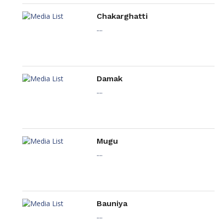
Chakarghatti
....
Damak
....
Mugu
....
Bauniya
....