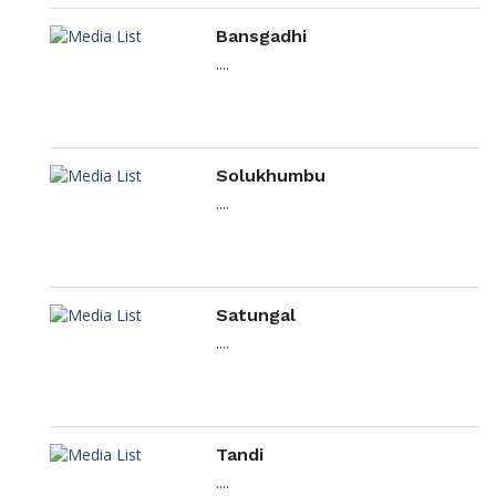
Bansgadhi
....
Solukhumbu
....
Satungal
....
Tandi
....