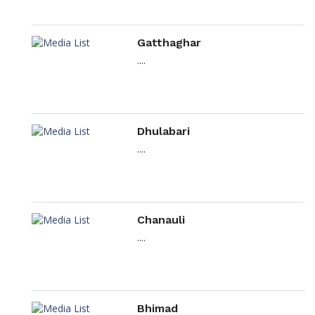
Gatthaghar
....
Dhulabari
....
Chanauli
....
Bhimad