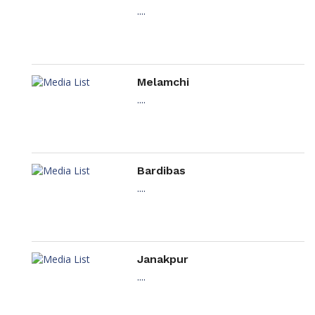
....
Melamchi
....
Bardibas
....
Janakpur
....