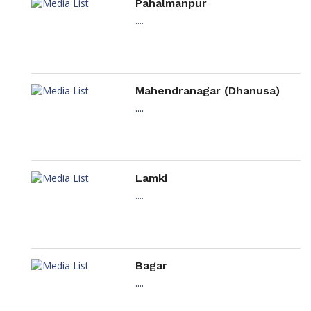
Pahalmanpur
....
Mahendranagar (Dhanusa)
....
Lamki
....
Bagar
....