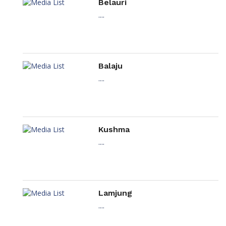
Belauri
....
Balaju
....
Kushma
....
Lamjung
....