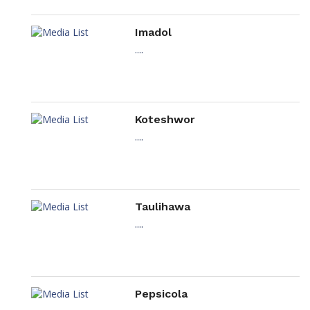
Imadol
....
Koteshwor
....
Taulihawa
....
Pepsicola