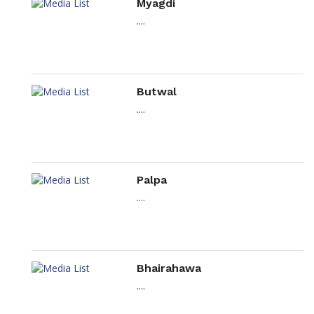
Myagdi
....
Butwal
....
Palpa
....
Bhairahawa
....