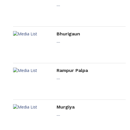
....
Bhurigaun
....
Rampur Palpa
....
Murgiya
....