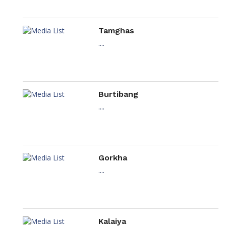
Tamghas
....
Burtibang
....
Gorkha
....
Kalaiya