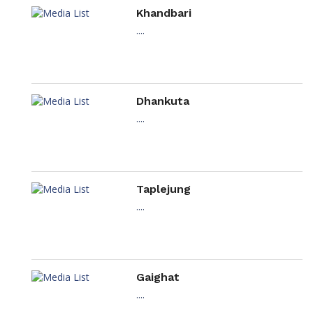
Khandbari
....
Dhankuta
....
Taplejung
....
Gaighat
....