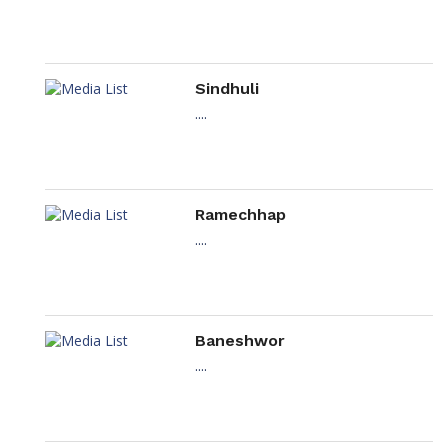
Sindhuli
....
Ramechhap
....
Baneshwor
....