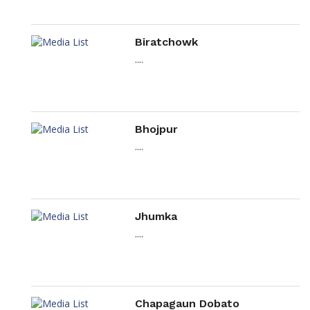
Biratchowk
....
Bhojpur
....
Jhumka
....
Chapagaun Dobato