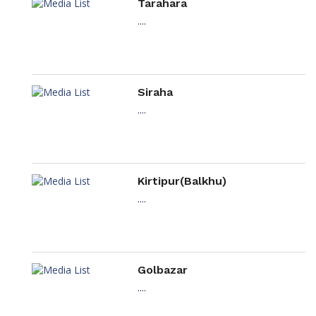
Tarahara
....
Siraha
....
Kirtipur(Balkhu)
....
Golbazar
....