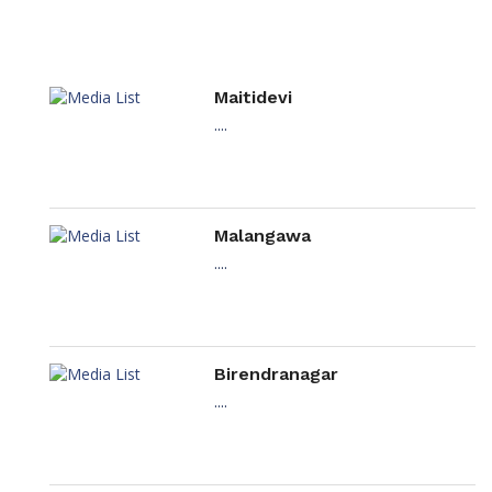
Maitidevi
....
Malangawa
....
Birendranagar
....