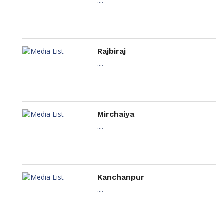
....
Rajbiraj
....
Mirchaiya
....
Kanchanpur
....