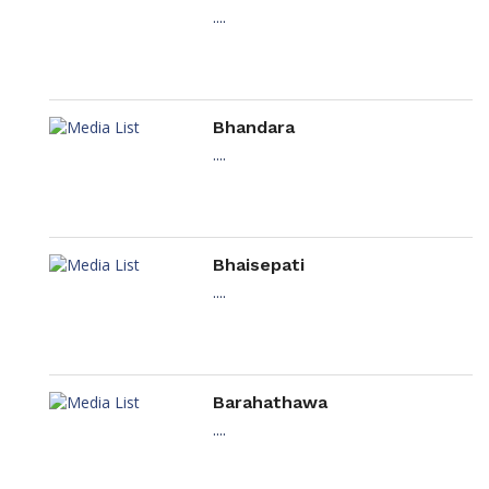
....
Bhandara
....
Bhaisepati
....
Barahathawa
....