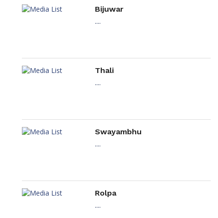
Bijuwar
....
Thali
....
Swayambhu
....
Rolpa
....