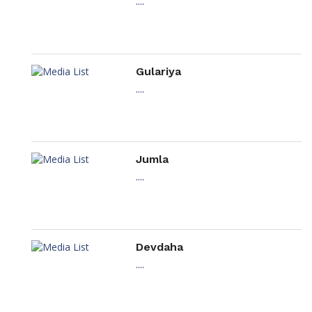
....
Gulariya
....
Jumla
....
Devdaha
....