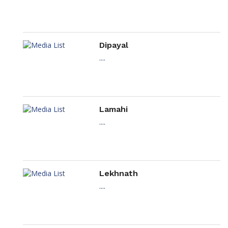
Dipayal
....
Lamahi
....
Lekhnath
....