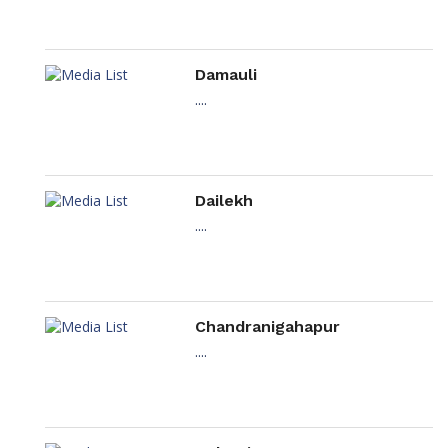
Damauli
....
Dailekh
....
Chandranigahapur
....