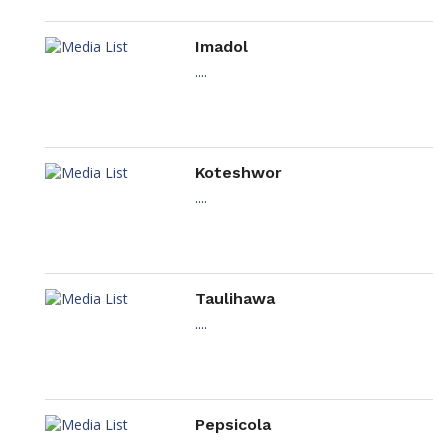
Imadol
....
Koteshwor
....
Taulihawa
....
Pepsicola