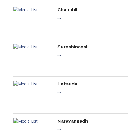
Chabahil
....
Suryabinayak
....
Hetauda
....
Narayangadh
....