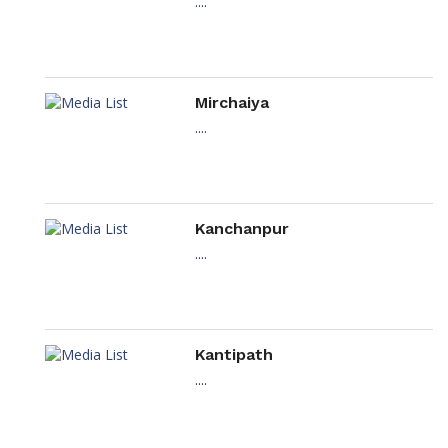
....
Mirchaiya
....
Kanchanpur
....
Kantipath
....