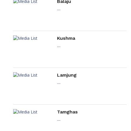
Balaju
....
Kushma
....
Lamjung
....
Tamghas
....