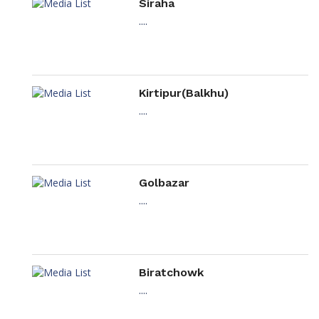
Siraha
....
Kirtipur(Balkhu)
....
Golbazar
....
Biratchowk
....