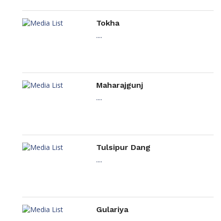
Tokha
....
Maharajgunj
....
Tulsipur Dang
....
Gulariya