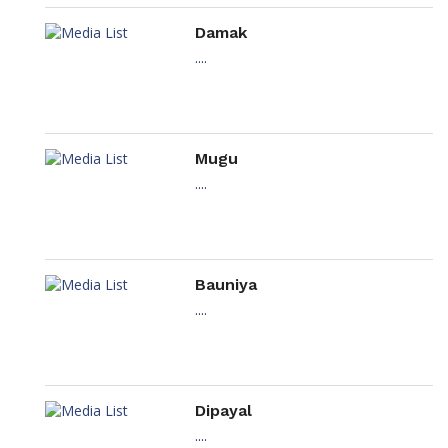
Damak
....
Mugu
....
Bauniya
....
Dipayal
....