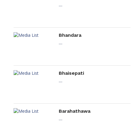
....
Bhandara
....
Bhaisepati
....
Barahathawa
....