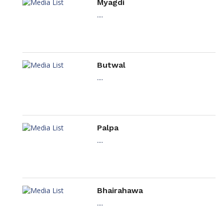
Myagdi
....
Butwal
....
Palpa
....
Bhairahawa
....