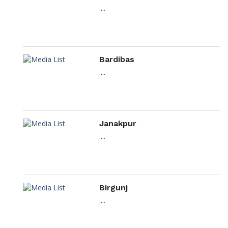
....
Bardibas
....
Janakpur
....
Birgunj
....