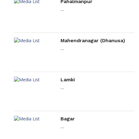
Pahalmanpur
....
Mahendranagar (Dhanusa)
....
Lamki
....
Bagar
....