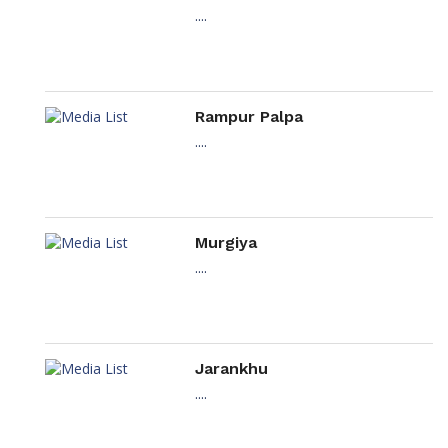
....
Rampur Palpa
....
Murgiya
....
Jarankhu
....