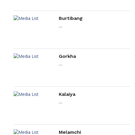
Burtibang
....
Gorkha
....
Kalaiya
....
Melamchi