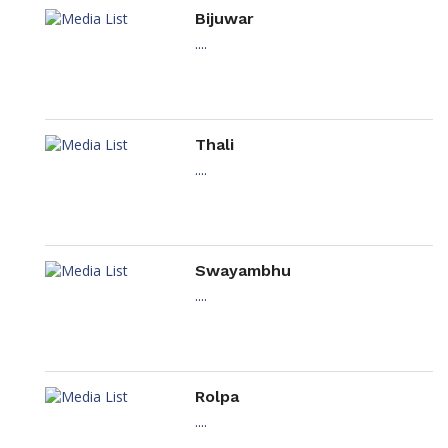
Bijuwar
....
Thali
....
Swayambhu
....
Rolpa
....