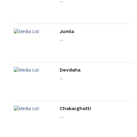
....
Jumla
....
Devdaha
....
Chakarghatti
....