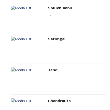
Solukhumbu
....
Satungal
....
Tandi
....
Chandrauta
....