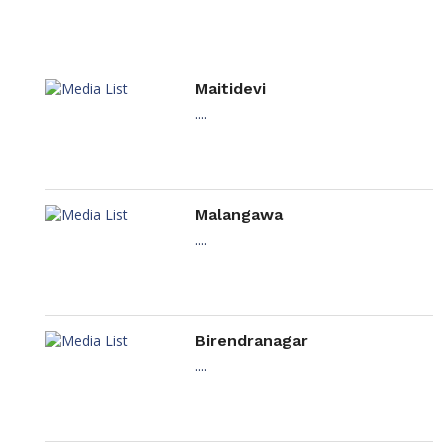
Maitidevi
....
Malangawa
....
Birendranagar
....