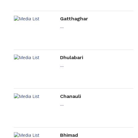
Gatthaghar
....
Dhulabari
....
Chanauli
....
Bhimad