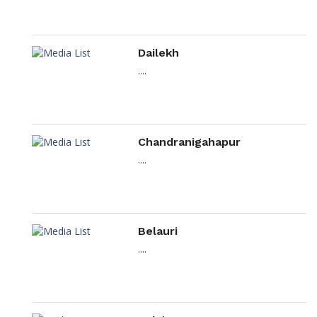
Dailekh
....
Chandranigahapur
....
Belauri
....