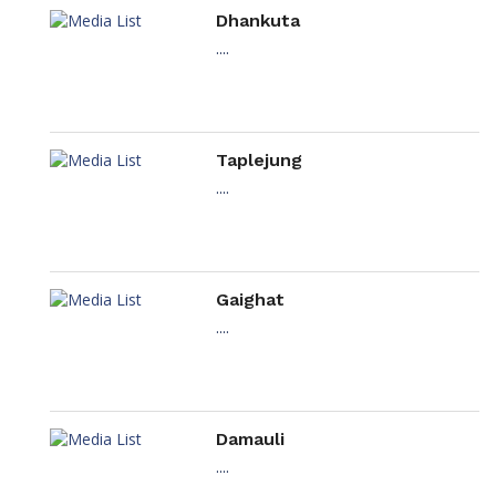
Dhankuta
....
Taplejung
....
Gaighat
....
Damauli
....