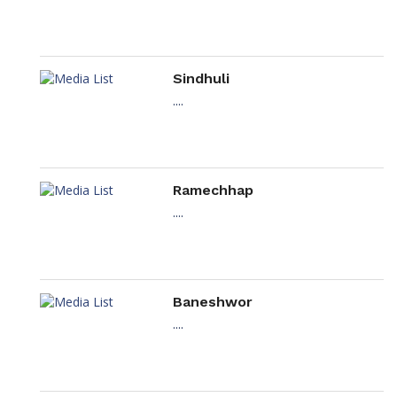
Sindhuli
....
Ramechhap
....
Baneshwor
....