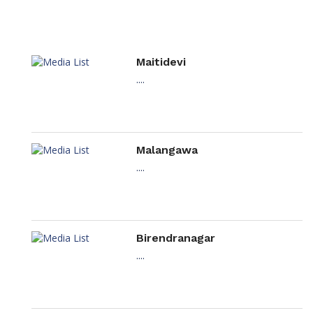
Maitidevi
....
Malangawa
....
Birendranagar
....