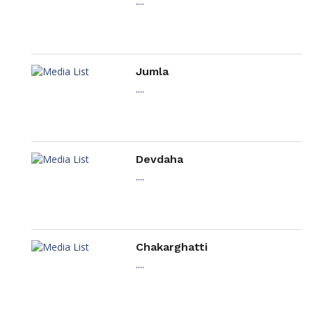
....
Jumla
....
Devdaha
....
Chakarghatti
....