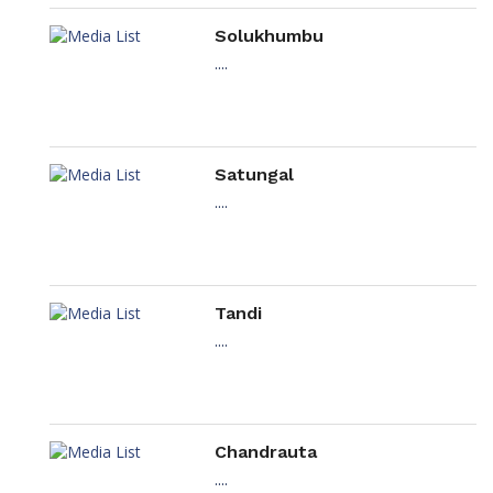
Solukhumbu
....
Satungal
....
Tandi
....
Chandrauta
....