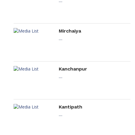
....
Mirchaiya
....
Kanchanpur
....
Kantipath
....