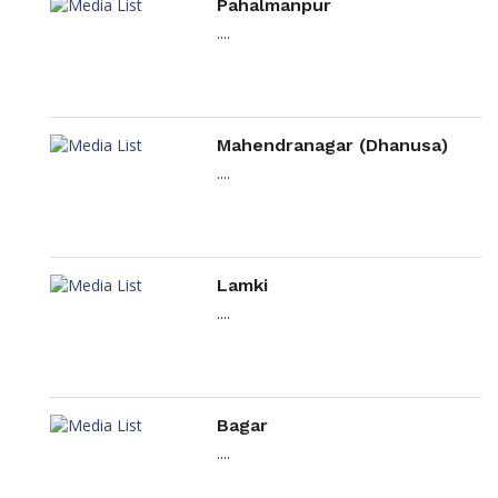
Pahalmanpur
....
Mahendranagar (Dhanusa)
....
Lamki
....
Bagar
....