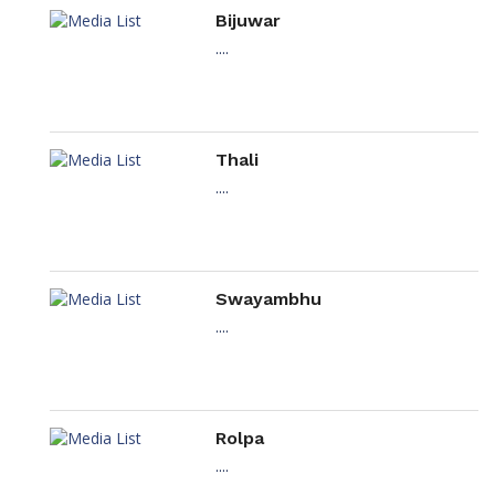
Bijuwar
....
Thali
....
Swayambhu
....
Rolpa
....