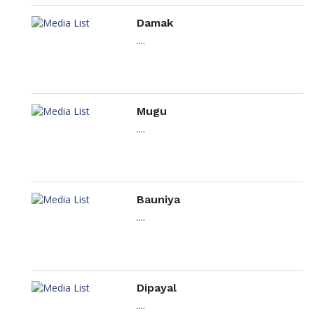
Damak
....
Mugu
....
Bauniya
....
Dipayal
....