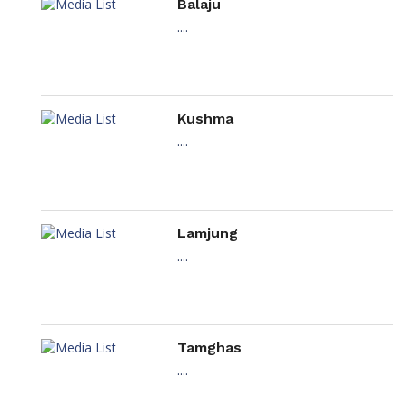
Balaju
....
Kushma
....
Lamjung
....
Tamghas
....