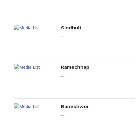
Sindhuli
....
Ramechhap
....
Baneshwor
....