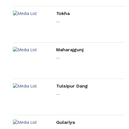
Tokha
....
Maharajgunj
....
Tulsipur Dang
....
Gulariya