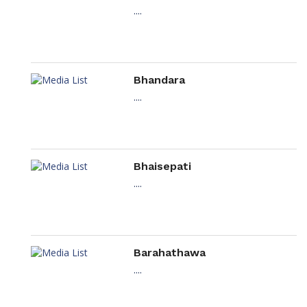
....
Bhandara
....
Bhaisepati
....
Barahathawa
....