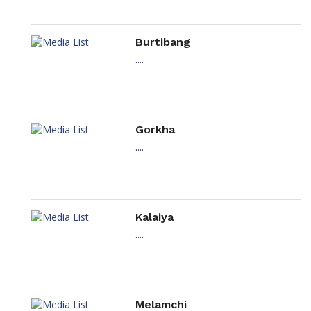
Burtibang
....
Gorkha
....
Kalaiya
....
Melamchi