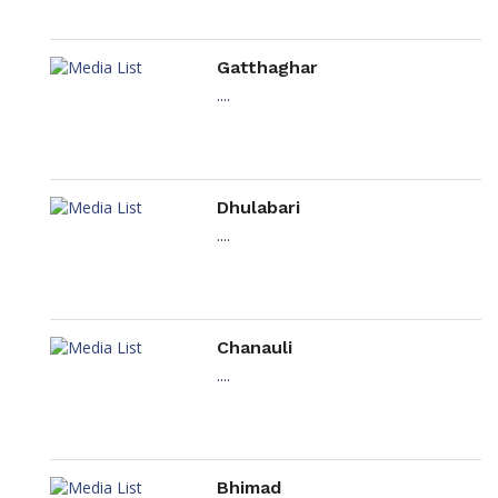
Gatthaghar
....
Dhulabari
....
Chanauli
....
Bhimad