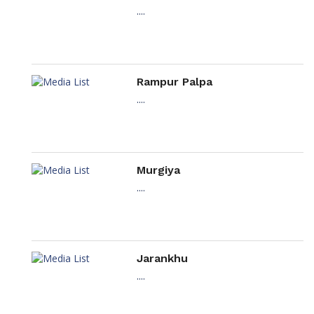
....
Rampur Palpa
....
Murgiya
....
Jarankhu
....