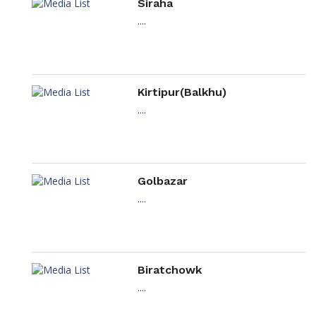
Siraha
....
Kirtipur(Balkhu)
....
Golbazar
....
Biratchowk
....