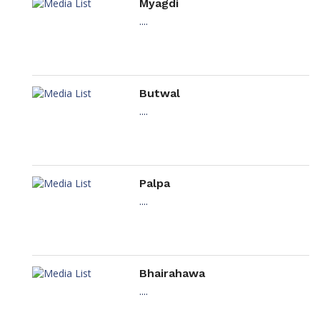
Myagdi
....
Butwal
....
Palpa
....
Bhairahawa
....