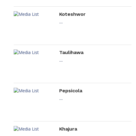
Koteshwor
....
Taulihawa
....
Pepsicola
....
Khajura