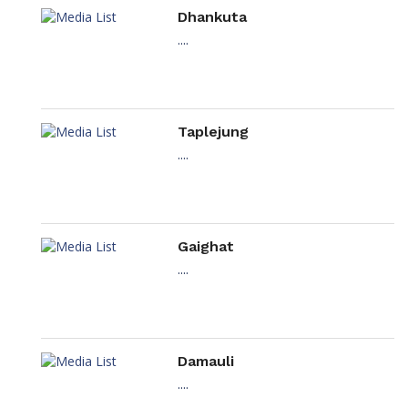
Dhankuta
....
Taplejung
....
Gaighat
....
Damauli
....