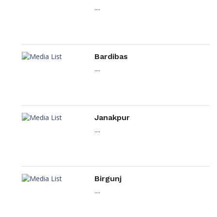
....
Bardibas
....
Janakpur
....
Birgunj
....