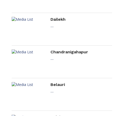
Dailekh
....
Chandranigahapur
....
Belauri
....