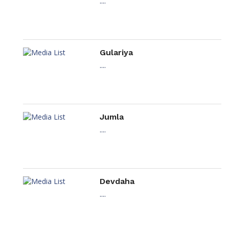
....
Gulariya
....
Jumla
....
Devdaha
....