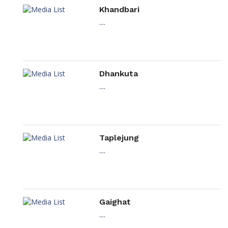
Khandbari
....
Dhankuta
....
Taplejung
....
Gaighat
....