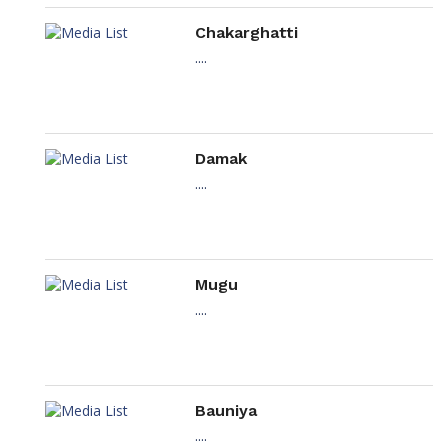
Chakarghatti
....
Damak
....
Mugu
....
Bauniya
....