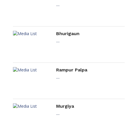
....
Bhurigaun
....
Rampur Palpa
....
Murgiya
....