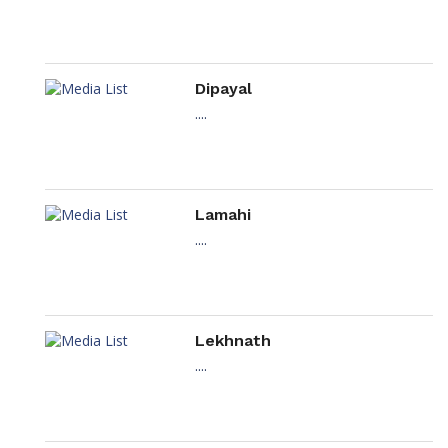
Dipayal
....
Lamahi
....
Lekhnath
....