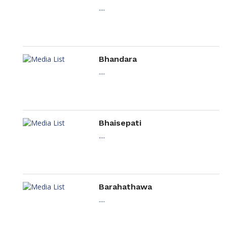
....
Bhandara
....
Bhaisepati
....
Barahathawa
....