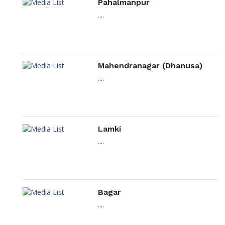
Pahalmanpur
....
Mahendranagar (Dhanusa)
....
Lamki
....
Bagar
....