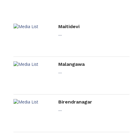
Maitidevi
....
Malangawa
....
Birendranagar
....