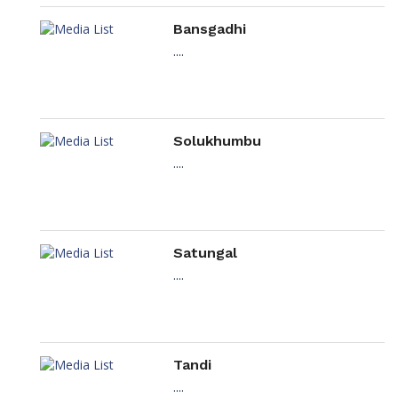
Bansgadhi
....
Solukhumbu
....
Satungal
....
Tandi
....