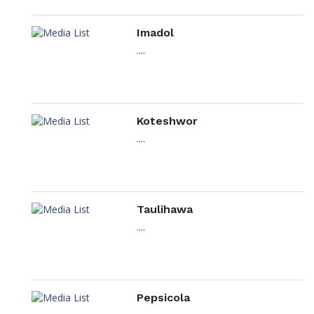
Imadol
....
Koteshwor
....
Taulihawa
....
Pepsicola