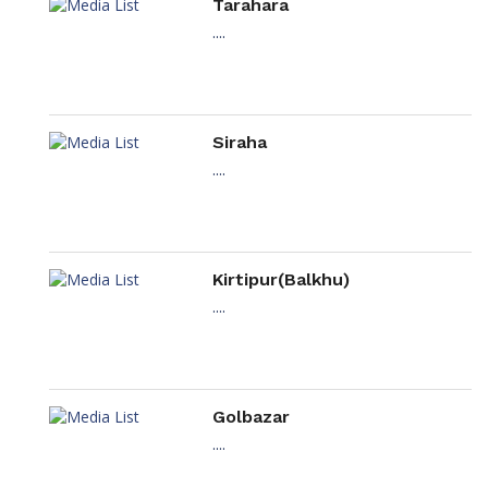
Tarahara
....
Siraha
....
Kirtipur(Balkhu)
....
Golbazar
....