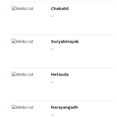
Chabahil
....
Suryabinayak
....
Hetauda
....
Narayangadh
....