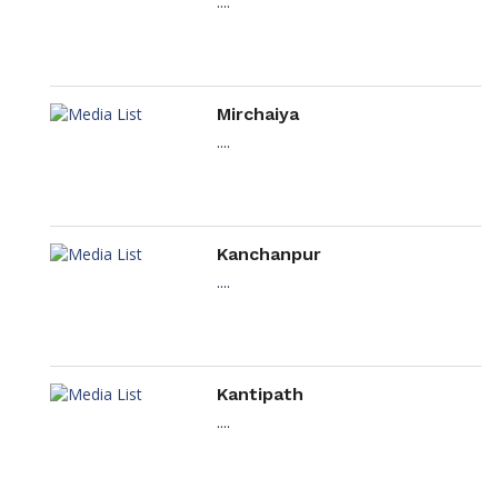
....
Mirchaiya
....
Kanchanpur
....
Kantipath
....