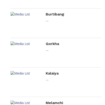
Burtibang
....
Gorkha
....
Kalaiya
....
Melamchi