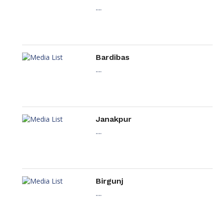
....
Bardibas
....
Janakpur
....
Birgunj
....