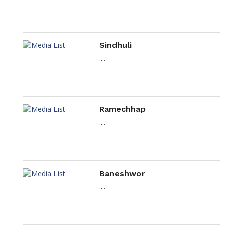
Sindhuli
....
Ramechhap
....
Baneshwor
....