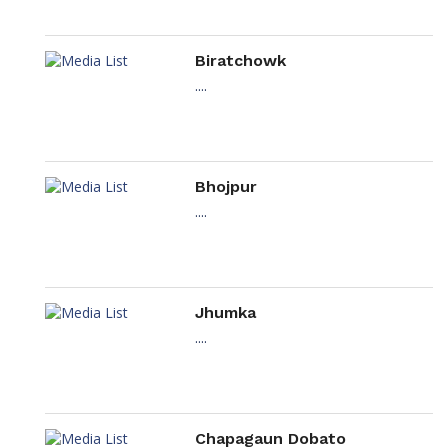
Biratchowk
....
Bhojpur
....
Jhumka
....
Chapagaun Dobato