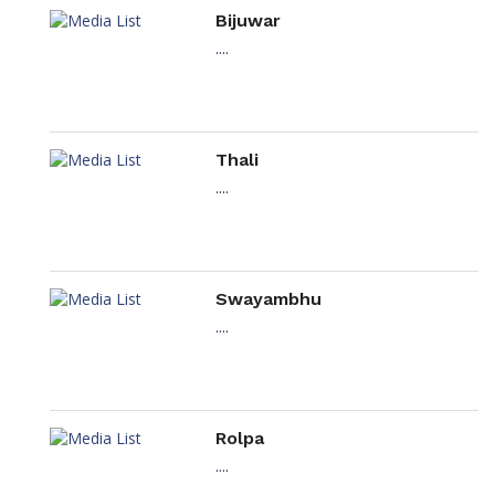
Bijuwar
....
Thali
....
Swayambhu
....
Rolpa
....