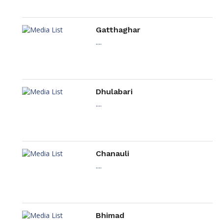
Gatthaghar
....
Dhulabari
....
Chanauli
....
Bhimad