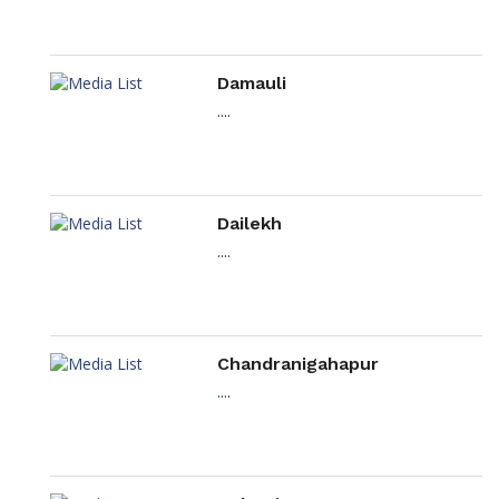
Damauli
....
Dailekh
....
Chandranigahapur
....