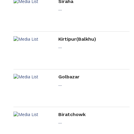
Siraha
....
Kirtipur(Balkhu)
....
Golbazar
....
Biratchowk
....