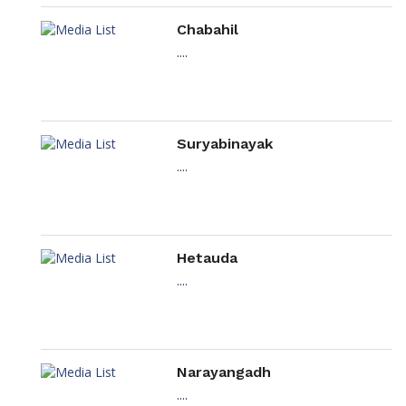
Chabahil
....
Suryabinayak
....
Hetauda
....
Narayangadh
....