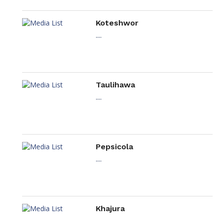
Koteshwor
....
Taulihawa
....
Pepsicola
....
Khajura