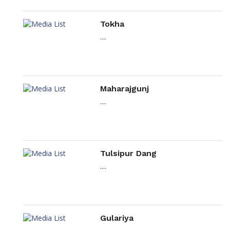
Tokha
....
Maharajgunj
....
Tulsipur Dang
....
Gulariya