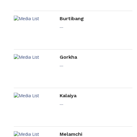
Burtibang
....
Gorkha
....
Kalaiya
....
Melamchi