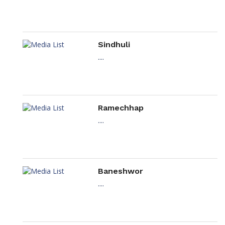
Sindhuli
....
Ramechhap
....
Baneshwor
....