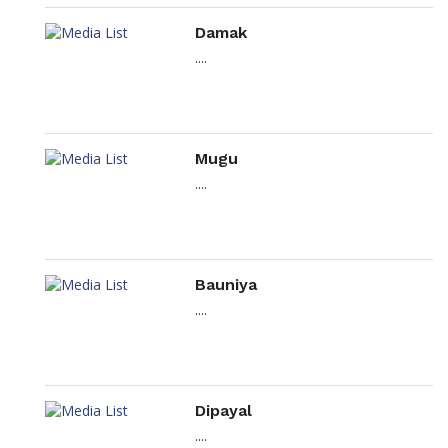
Damak
....
Mugu
....
Bauniya
....
Dipayal
....