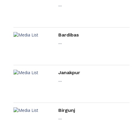
....
Bardibas
....
Janakpur
....
Birgunj
....