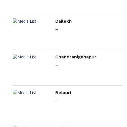
Dailekh
....
Chandranigahapur
....
Belauri
....