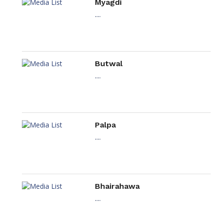
Myagdi
....
Butwal
....
Palpa
....
Bhairahawa
....