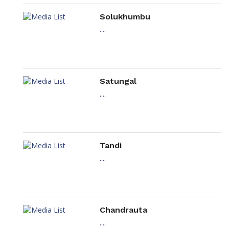
Solukhumbu
....
Satungal
....
Tandi
....
Chandrauta
....