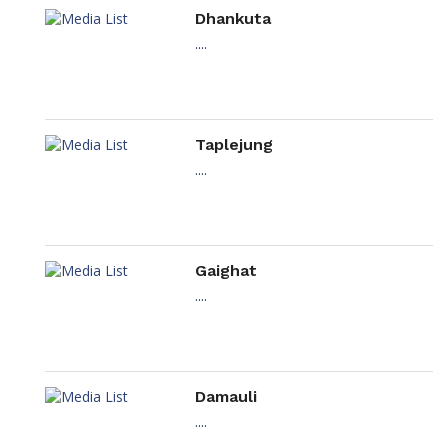
Dhankuta
....
Taplejung
....
Gaighat
....
Damauli
....