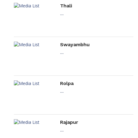
Thali
....
Swayambhu
....
Rolpa
....
Rajapur
....