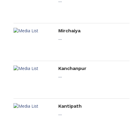
....
Mirchaiya
....
Kanchanpur
....
Kantipath
....