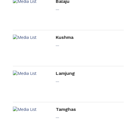
Balaju
....
Kushma
....
Lamjung
....
Tamghas
....