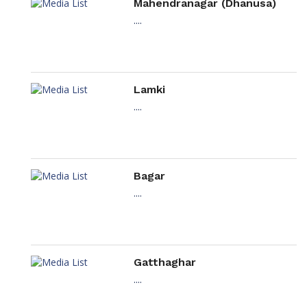
Mahendranagar (Dhanusa)
....
Lamki
....
Bagar
....
Gatthaghar
....