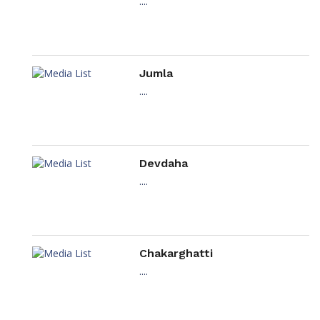
....
Jumla
....
Devdaha
....
Chakarghatti
....