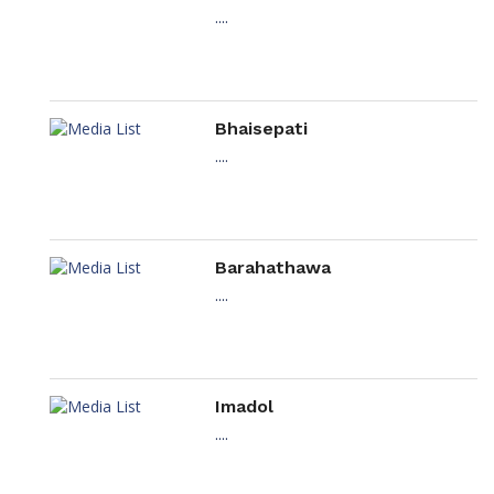
....
Bhaisepati
....
Barahathawa
....
Imadol
....