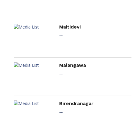
Maitidevi
....
Malangawa
....
Birendranagar
....