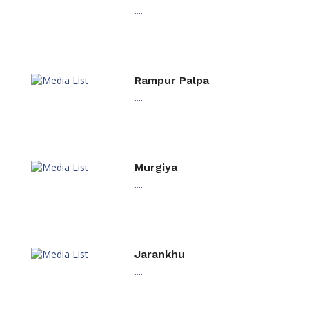
....
Rampur Palpa
....
Murgiya
....
Jarankhu
....