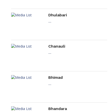
Dhulabari
....
Chanauli
....
Bhimad
....
Bhandara