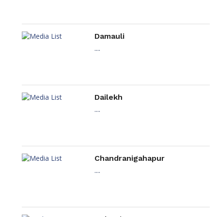
Damauli
....
Dailekh
....
Chandranigahapur
....