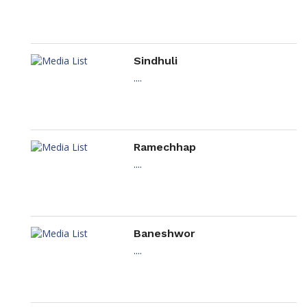
Sindhuli
....
Ramechhap
....
Baneshwor
....