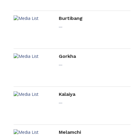
Burtibang
....
Gorkha
....
Kalaiya
....
Melamchi