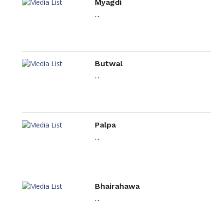
Myagdi
....
Butwal
....
Palpa
....
Bhairahawa
....