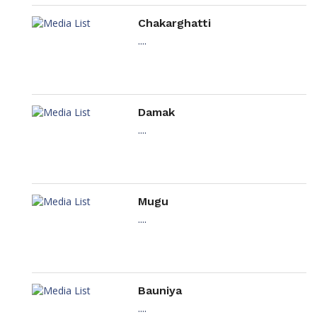
Chakarghatti
....
Damak
....
Mugu
....
Bauniya
....