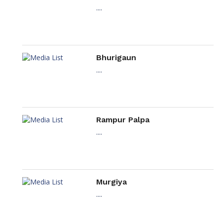
....
Bhurigaun
....
Rampur Palpa
....
Murgiya
....