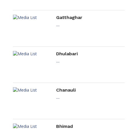
Gatthaghar
....
Dhulabari
....
Chanauli
....
Bhimad