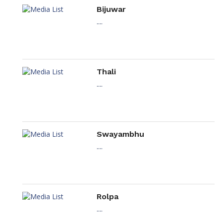
Bijuwar
....
Thali
....
Swayambhu
....
Rolpa
....