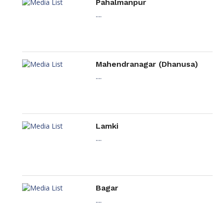
Pahalmanpur
....
Mahendranagar (Dhanusa)
....
Lamki
....
Bagar
....