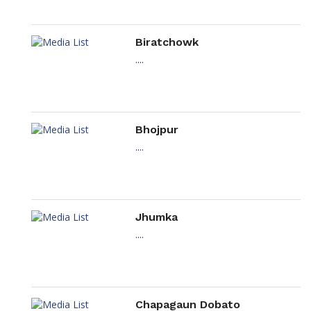
Biratchowk
....
Bhojpur
....
Jhumka
....
Chapagaun Dobato