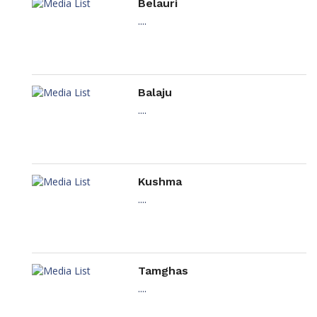
Belauri
....
Balaju
....
Kushma
....
Tamghas
....