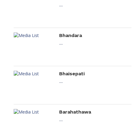
....
Bhandara
....
Bhaisepati
....
Barahathawa
....