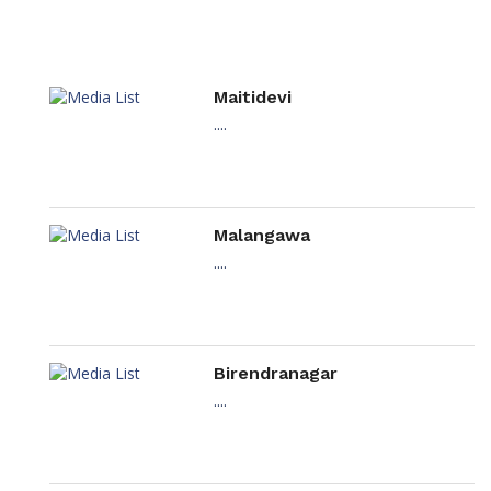
Maitidevi
....
Malangawa
....
Birendranagar
....