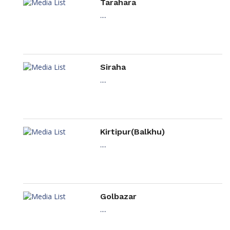
Tarahara
....
Siraha
....
Kirtipur(Balkhu)
....
Golbazar
....