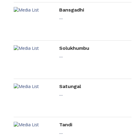
Bansgadhi
....
Solukhumbu
....
Satungal
....
Tandi
....