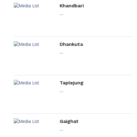
Khandbari
....
Dhankuta
....
Taplejung
....
Gaighat
....