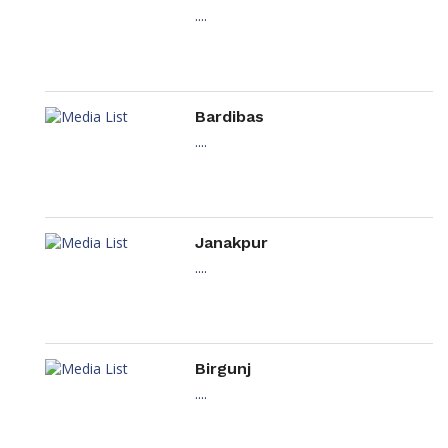
....
Bardibas
....
Janakpur
....
Birgunj
....