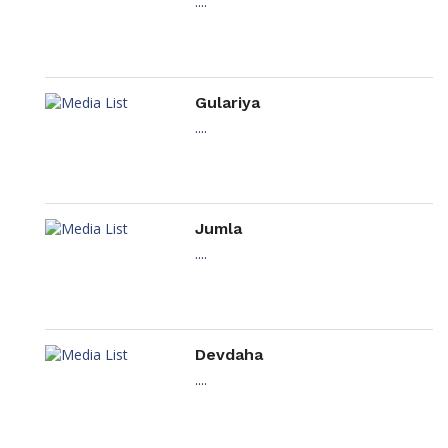
....
Gulariya
....
Jumla
....
Devdaha
....