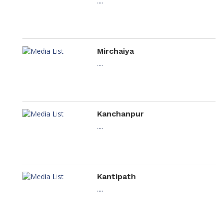
....
Mirchaiya
....
Kanchanpur
....
Kantipath
....