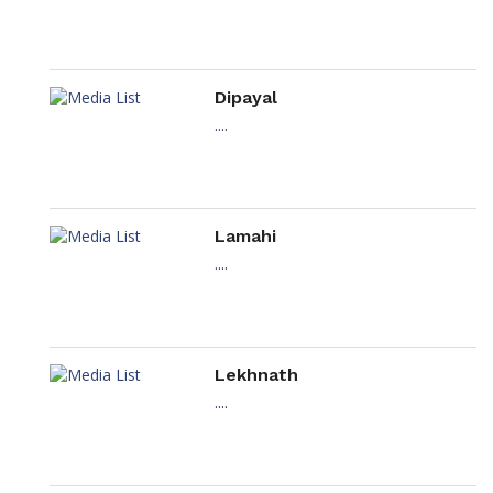
Dipayal
....
Lamahi
....
Lekhnath
....