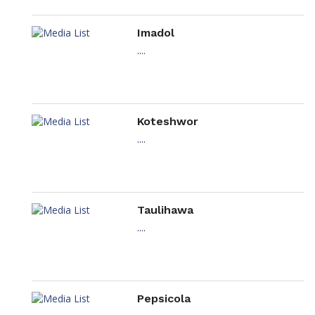
Imadol
....
Koteshwor
....
Taulihawa
....
Pepsicola