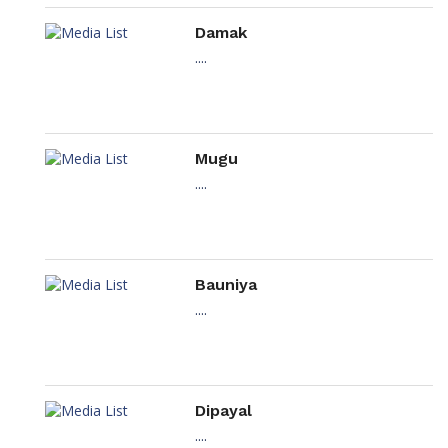
Damak
....
Mugu
....
Bauniya
....
Dipayal
....