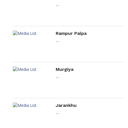
....
Rampur Palpa
....
Murgiya
....
Jarankhu
....