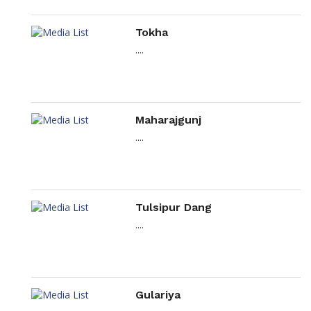
Tokha
....
Maharajgunj
....
Tulsipur Dang
....
Gulariya