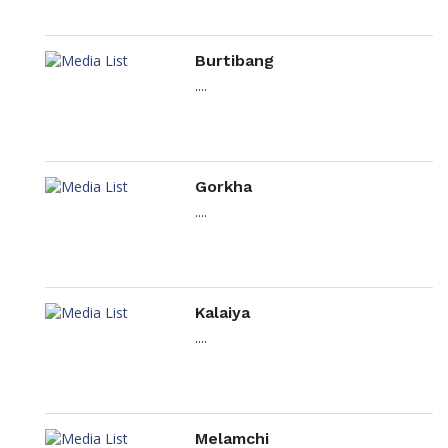
Burtibang
....
Gorkha
....
Kalaiya
....
Melamchi