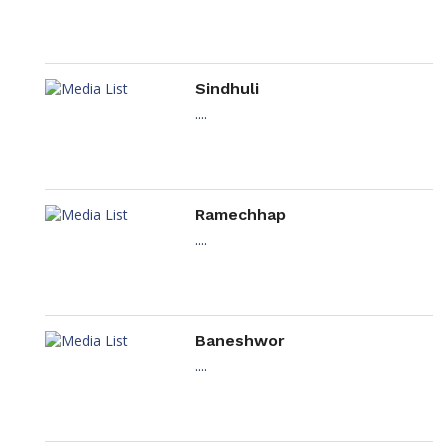
Sindhuli
....
Ramechhap
....
Baneshwor
....