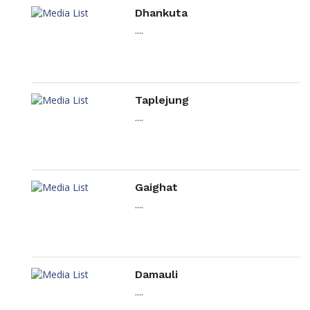
Dhankuta
....
Taplejung
....
Gaighat
....
Damauli
....