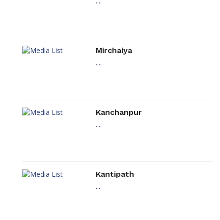
....
Mirchaiya
....
Kanchanpur
....
Kantipath
....