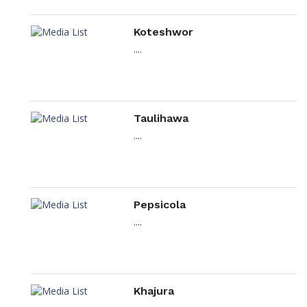
Koteshwor
....
Taulihawa
....
Pepsicola
....
Khajura