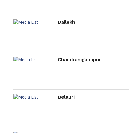
Dailekh
....
Chandranigahapur
....
Belauri
....