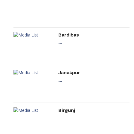
....
Bardibas
....
Janakpur
....
Birgunj
....