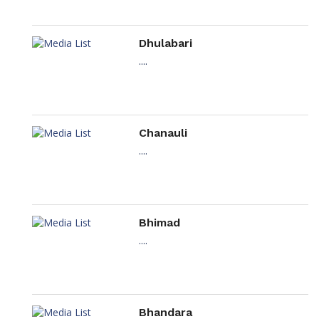
Dhulabari
....
Chanauli
....
Bhimad
....
Bhandara