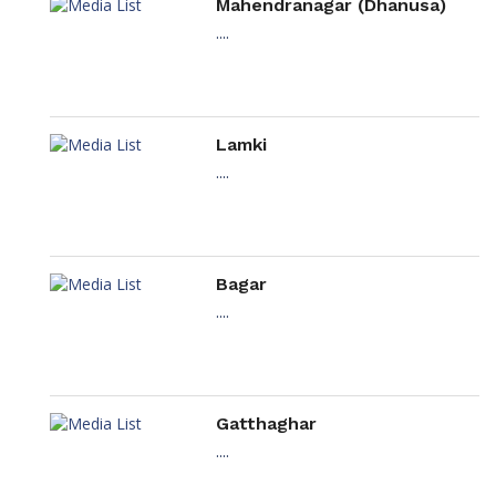
Mahendranagar (Dhanusa)
....
Lamki
....
Bagar
....
Gatthaghar
....