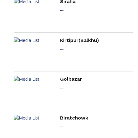
Siraha
....
Kirtipur(Balkhu)
....
Golbazar
....
Biratchowk
....