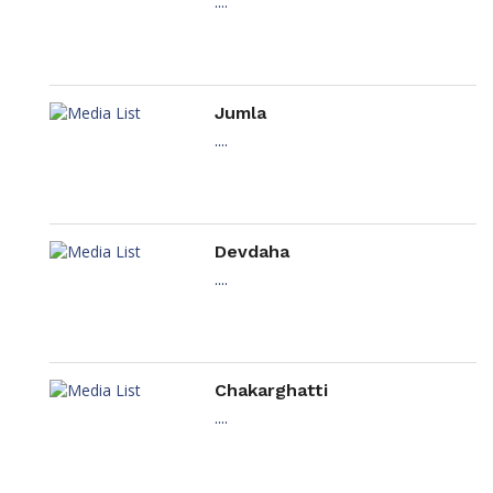
....
Jumla
....
Devdaha
....
Chakarghatti
....