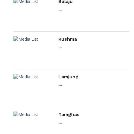
Balaju
....
Kushma
....
Lamjung
....
Tamghas
....