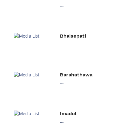
....
Bhaisepati
....
Barahathawa
....
Imadol
....