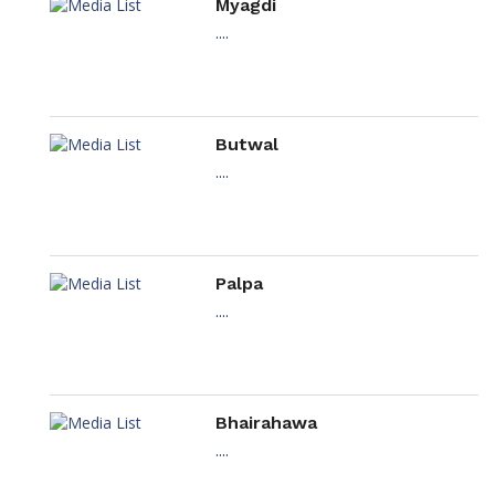
Myagdi
....
Butwal
....
Palpa
....
Bhairahawa
....