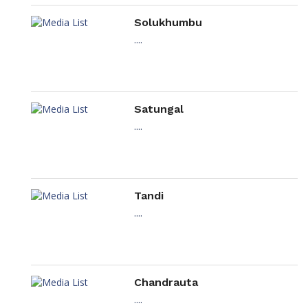
Solukhumbu
....
Satungal
....
Tandi
....
Chandrauta
....