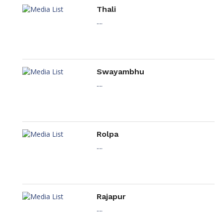
Thali
....
Swayambhu
....
Rolpa
....
Rajapur
....