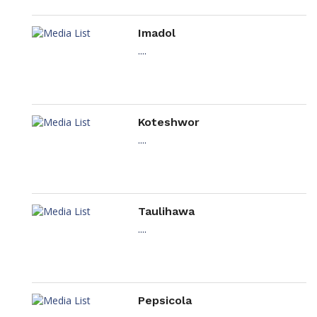
Imadol
....
Koteshwor
....
Taulihawa
....
Pepsicola