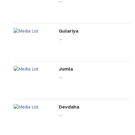
....
Gulariya
....
Jumla
....
Devdaha
....