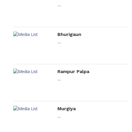
....
Bhurigaun
....
Rampur Palpa
....
Murgiya
....