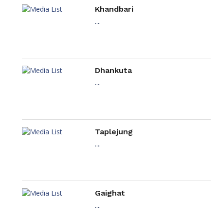
Khandbari
....
Dhankuta
....
Taplejung
....
Gaighat
....