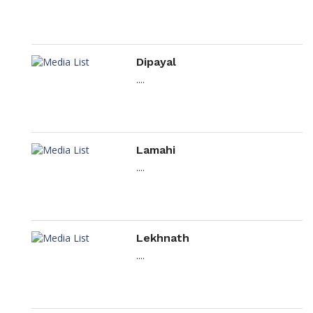
Dipayal
....
Lamahi
....
Lekhnath
....