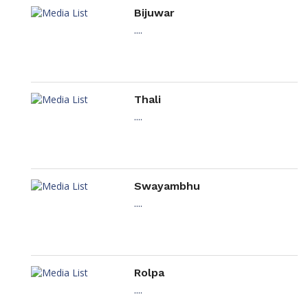
Bijuwar
....
Thali
....
Swayambhu
....
Rolpa
....