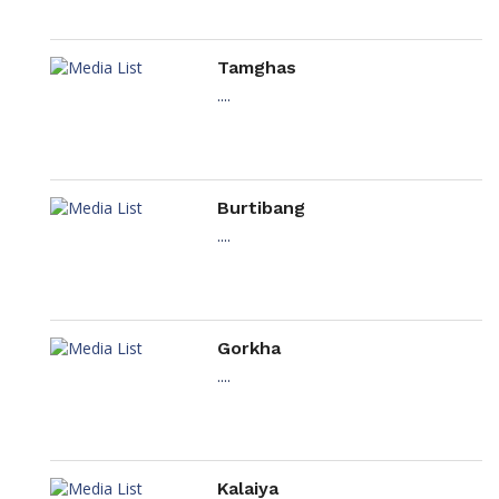
Tamghas
....
Burtibang
....
Gorkha
....
Kalaiya