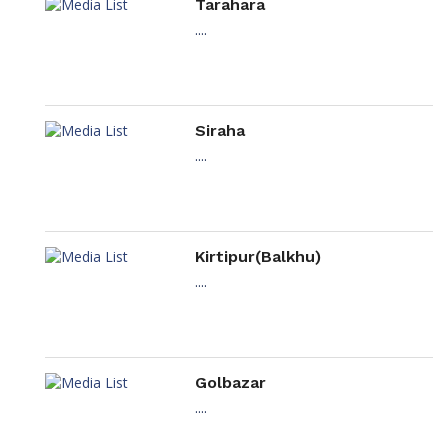
Tarahara
....
Siraha
....
Kirtipur(Balkhu)
....
Golbazar
....