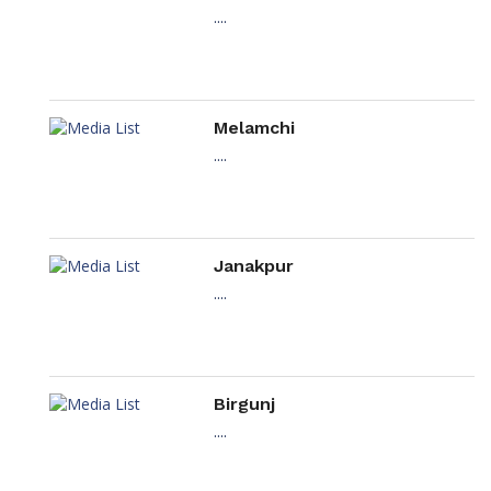
....
Melamchi
....
Janakpur
....
Birgunj
....