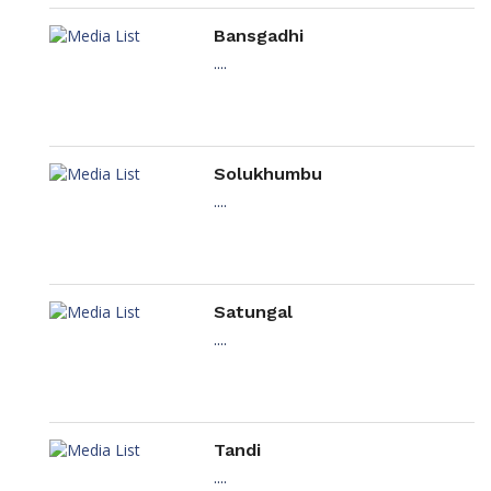
Bansgadhi
....
Solukhumbu
....
Satungal
....
Tandi
....