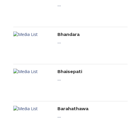
....
Bhandara
....
Bhaisepati
....
Barahathawa
....