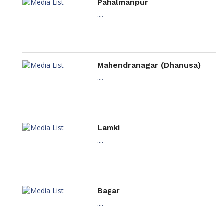
Pahalmanpur
....
Mahendranagar (Dhanusa)
....
Lamki
....
Bagar
....