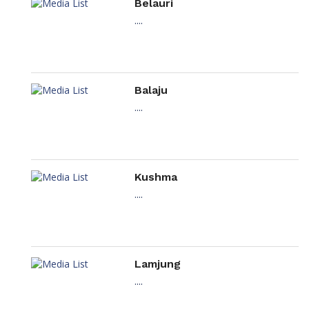
Belauri
....
Balaju
....
Kushma
....
Lamjung
....