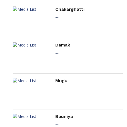
Chakarghatti
....
Damak
....
Mugu
....
Bauniya
....