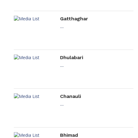
Gatthaghar
....
Dhulabari
....
Chanauli
....
Bhimad