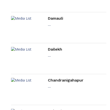
Damauli
....
Dailekh
....
Chandranigahapur
....