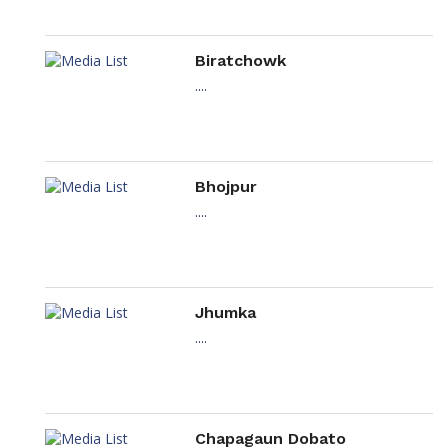
Biratchowk
....
Bhojpur
....
Jhumka
....
Chapagaun Dobato