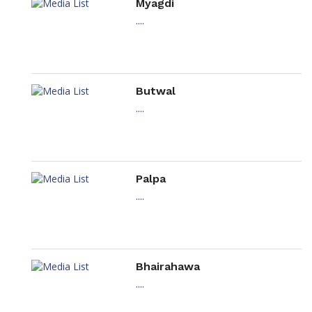
Myagdi
....
Butwal
....
Palpa
....
Bhairahawa
....