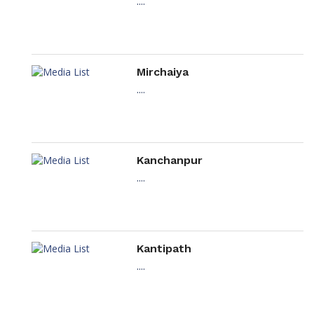
....
Mirchaiya
....
Kanchanpur
....
Kantipath
....