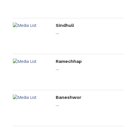
Sindhuli
....
Ramechhap
....
Baneshwor
....