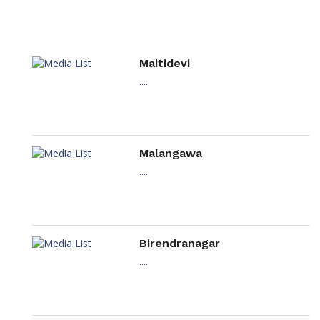
Maitidevi
....
Malangawa
....
Birendranagar
....