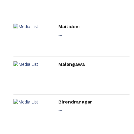
Maitidevi
....
Malangawa
....
Birendranagar
....