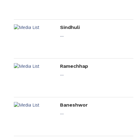
Sindhuli
....
Ramechhap
....
Baneshwor
....