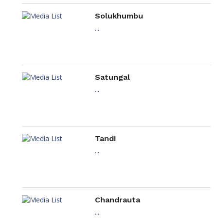
Solukhumbu
....
Satungal
....
Tandi
....
Chandrauta
....