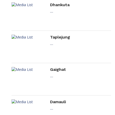
Dhankuta
....
Taplejung
....
Gaighat
....
Damauli
....