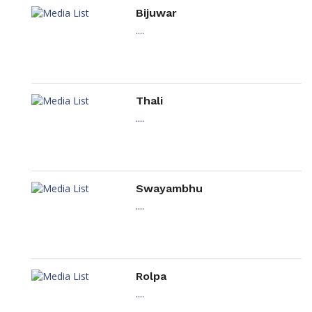
Bijuwar
....
Thali
....
Swayambhu
....
Rolpa
....