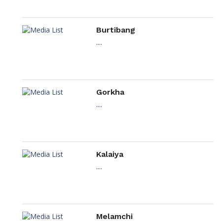
Burtibang
....
Gorkha
....
Kalaiya
....
Melamchi