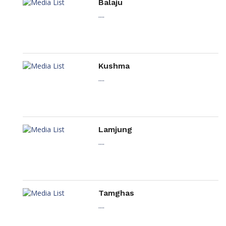
Balaju
....
Kushma
....
Lamjung
....
Tamghas
....