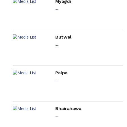
Myagdi
....
Butwal
....
Palpa
....
Bhairahawa
....