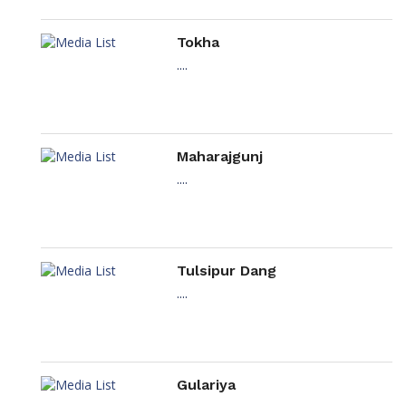
Tokha
....
Maharajgunj
....
Tulsipur Dang
....
Gulariya