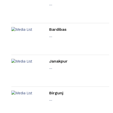
....
Bardibas
....
Janakpur
....
Birgunj
....