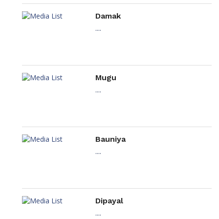
Damak
....
Mugu
....
Bauniya
....
Dipayal
....