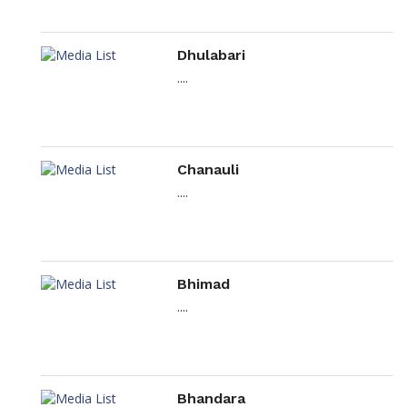
Dhulabari
....
Chanauli
....
Bhimad
....
Bhandara