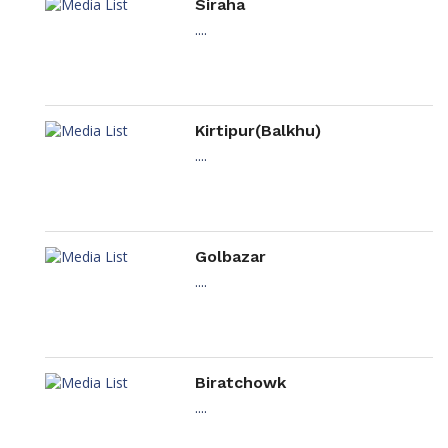
Siraha
....
Kirtipur(Balkhu)
....
Golbazar
....
Biratchowk
....