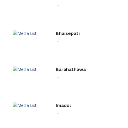
....
Bhaisepati
....
Barahathawa
....
Imadol
....