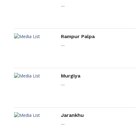
....
Rampur Palpa
....
Murgiya
....
Jarankhu
....