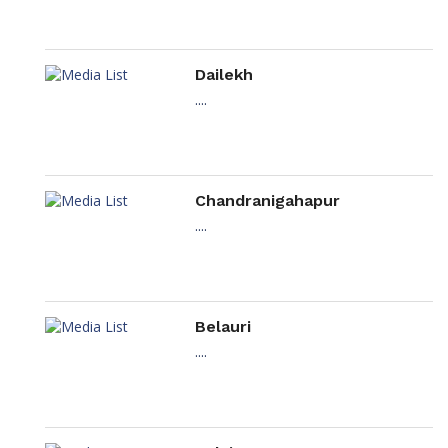
Dailekh
....
Chandranigahapur
....
Belauri
....