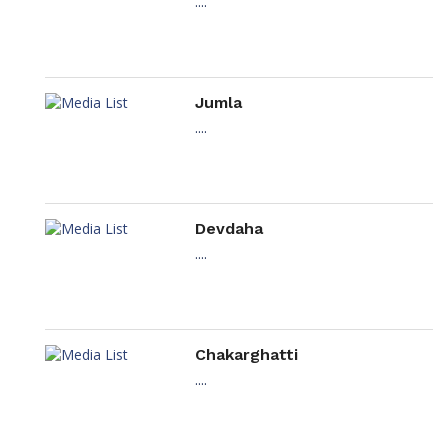
....
Jumla
....
Devdaha
....
Chakarghatti
....