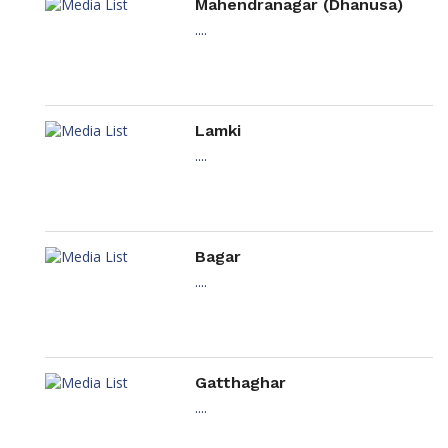
Mahendranagar (Dhanusa)
....
Lamki
....
Bagar
....
Gatthaghar
....