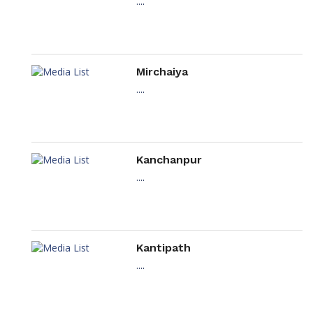
....
Mirchaiya
....
Kanchanpur
....
Kantipath
....