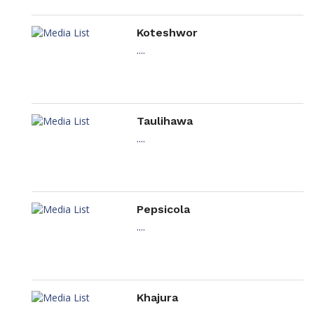
Koteshwor
....
Taulihawa
....
Pepsicola
....
Khajura