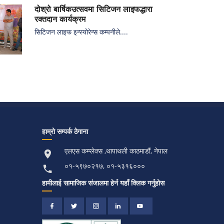
दोश्रो बार्षिकउत्सवमा सिटिजन लाइफद्धारा
रक्तदान कार्यक्रम
सिटिजन लाइफ इन्स्योरेन्स कम्पनीले....
हाम्रो सम्पर्क ठेगाना
एलएस कम्प्लेक्स ,थापाथली काठमाडौं, नेपाल
०१-५९७०२१७, ०१-५३१६०००
हामीलाई सामाजिक संजालमा हेर्न यहाँ क्लिक गर्नुहोस