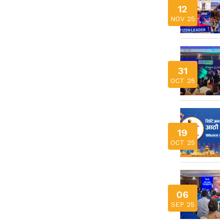
12
NOV 25
31
OCT 25
19
OCT 25
06
SEP 25