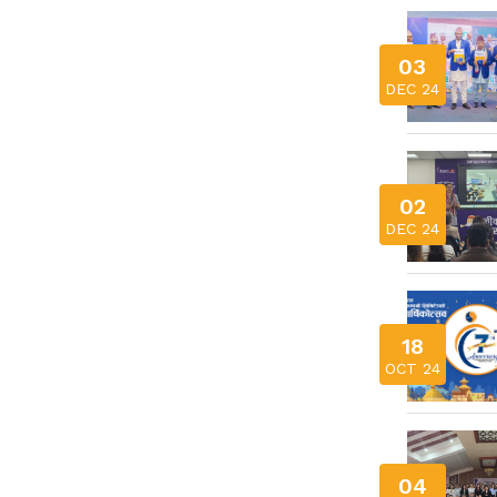
03
DEC 24
02
DEC 24
18
OCT 24
04