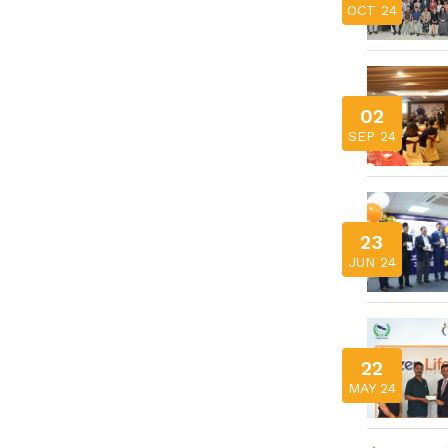
OCT 24
02
SEP 24
23
JUN 24
22
MAY 24