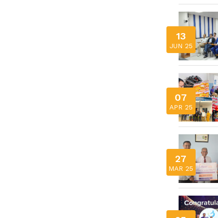
13
JUN 25
07
APR 25
27
MAR 25