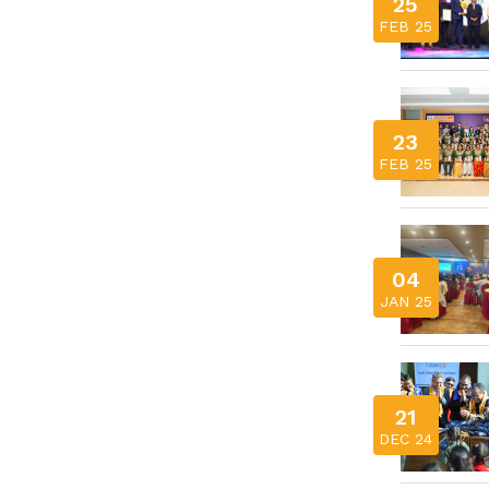
25
FEB 25
23
FEB 25
04
JAN 25
21
DEC 24