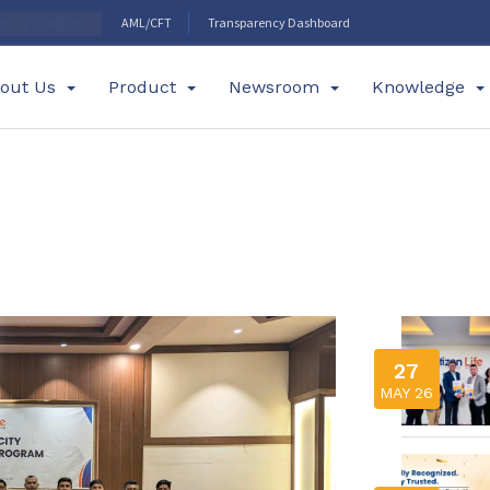
AML/CFT
Transparency Dashboard
DE OF CONDUCT
out Us
Product
Newsroom
Knowledge
27
MAY 26