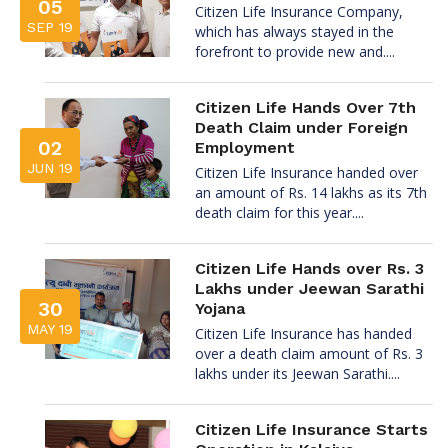
05
Citizen Life Insurance Company,
SEP 19
which has always stayed in the
forefront to provide new and....
Citizen Life Hands Over 7th
Death Claim under Foreign
02
Employment
JUN 19
Citizen Life Insurance handed over
an amount of Rs. 14 lakhs as its 7th
death claim for this year....
Citizen Life Hands over Rs. 3
Lakhs under Jeewan Sarathi
30
Yojana
MAY 19
Citizen Life Insurance has handed
over a death claim amount of Rs. 3
lakhs under its Jeewan Sarathi....
Citizen Life Insurance Starts