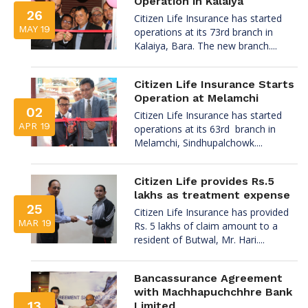
Operation in Kalaiya
26
Citizen Life Insurance has started
MAY 19
operations at its 73rd branch in
Kalaiya, Bara. The new branch....
Citizen Life Insurance Starts
Operation at Melamchi
02
Citizen Life Insurance has started
APR 19
operations at its 63rd branch in
Melamchi, Sindhupalchowk....
Citizen Life provides Rs.5
lakhs as treatment expense
25
Citizen Life Insurance has provided
MAR 19
Rs. 5 lakhs of claim amount to a
resident of Butwal, Mr. Hari....
Bancassurance Agreement
with Machhapuchchhre Bank
13
Limited