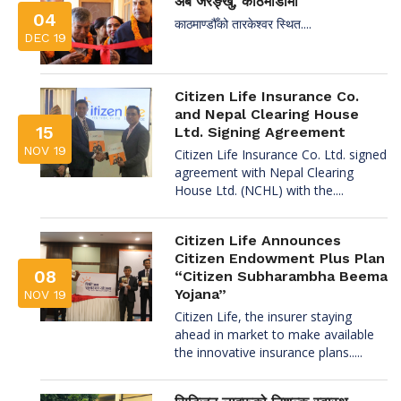
अब जरङ्खु, काठमाडौंमा
04
काठमाण्डौँको तारकेश्वर स्थित....
DEC 19
Citizen Life Insurance Co.
and Nepal Clearing House
15
Ltd. Signing Agreement
NOV 19
Citizen Life Insurance Co. Ltd. signed
agreement with Nepal Clearing
House Ltd. (NCHL) with the....
Citizen Life Announces
Citizen Endowment Plus Plan
08
“Citizen Subharambha Beema
Yojana”
NOV 19
Citizen Life, the insurer staying
ahead in market to make available
the innovative insurance plans.....