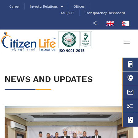
Career
Investor Relations
Offices
AML/CFT
Transparency Dashboard
AGENT CODE OF CONDUCT
Togg
navig
ISO 9001:2015
NEWS AND UPDATES