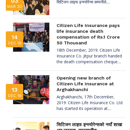
03
सिटिजन लाइफ इन्स्योरेन्स कम्पनीले....
MAR 20
Citizen Life Insurance pays
life insurance death
14
compensation of Rs.1 Crore
50 Thousand
DEC 19
18th December, 2019: Citizen Life
Insurance Co. Jitpur branch handed
the death compensation cheque....
Opening new branch of
Citizen Life Insurance at
13
Arghakhanchi
DEC 19
Arghakhanchi, 17th December,
2019: Citizen Life Insurance Co. Ltd.
has started its operation at....
सिटिजन लाइफ इन्स्योरेन्सको नयाँ शाखा