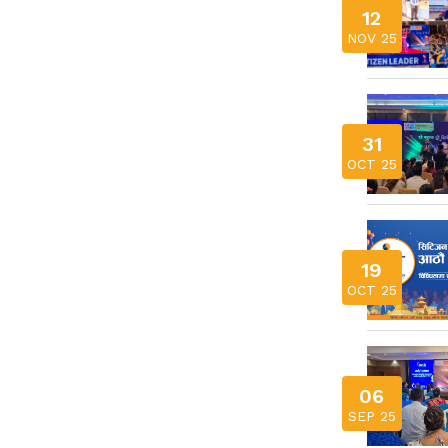
12
NOV 25
31
OCT 25
19
OCT 25
06
SEP 25