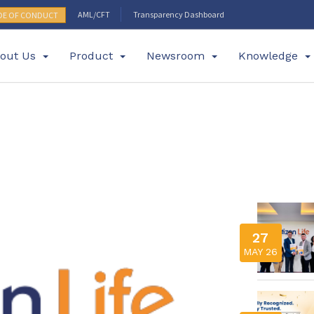
AML/CFT
Transparency Dashboard
DE OF CONDUCT
out Us
Product
Newsroom
Knowledge
27
MAY 26