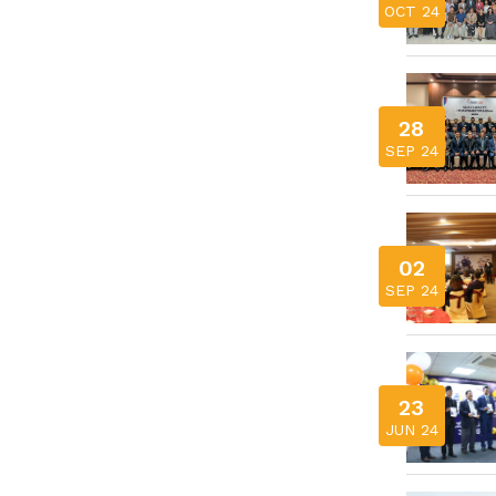
OCT 24
28
SEP 24
02
SEP 24
23
JUN 24