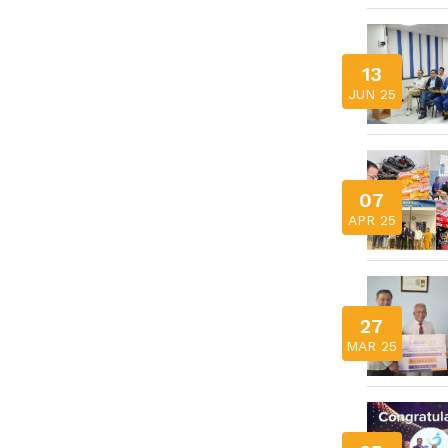
13
JUN 25
07
APR 25
27
MAR 25