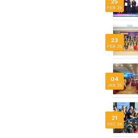
25
FEB 25
23
FEB 25
04
JAN 25
21
DEC 24