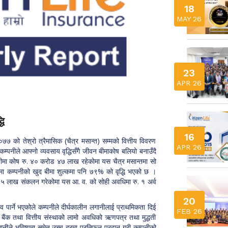
18
MAY 26
23
APR 26
धि
16
७ को तेश्रो त्रैमासिक (चैत्र मसान्त) सम्मको वित्तीय विवरण
APR 26
पनीले आफ्नो व्यवसाय वृद्धिसँगै जीवन बीमाकोष बलियो बनाउँदै
बीमा कोष रु. ४० करोड ४७ लाख रहेकोमा यस चैत्र मसान्तमा सो
 कम्पनीको खुद बीमा शुल्कमा पनि ७९% को वृद्धि भएको छ ।
ोड ५ लाख संकलन गरेकोमा यस आ. व. को सोही अवधिमा रु. १ अर्व
20
 पार्ने भएकोले कम्पनीले दीर्घकालीन लगानीलाई प्राथमिकता दिई
FEB 26
ैंक तथा वित्तीय संस्थाको लामो अवधिको ऋणपत्र तथा मुद्धती
नीले भविष्यमा समेत उच्च दरमा प्रतिफल प्रदान गरी कम्पनीको