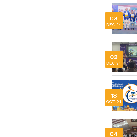
03
DEC 24
02
DEC 24
18
OCT 24
04